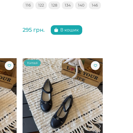
116
122
128
134
140
146
295 грн.
В кошик
Китай
Китай