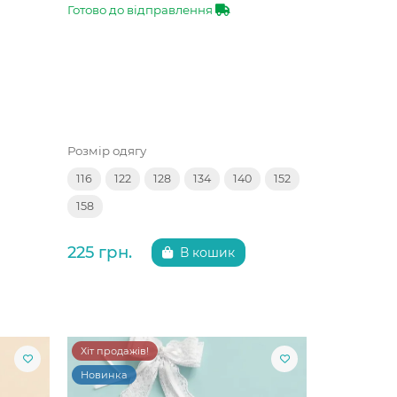
Готово до відправлення
Розмір одягу
116
122
128
134
140
152
158
225 грн.
В кошик
Хіт продажів!
Новинка