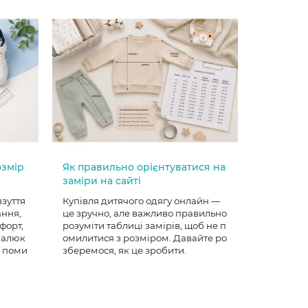
озмір
Як правильно орієнтуватися на
заміри на сайті
взуття
Купівля дитячого одягу онлайн —
ання,
це зручно, але важливо правильно
форт,
розуміти таблиці замірів, щоб не п
 малюк
омилитися з розміром. Давайте ро
е поми
зберемося, як це зробити.