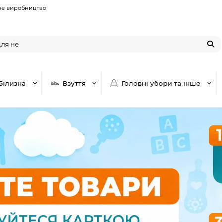
не виробництво
Білизна
Взуття
Головні убори та інше