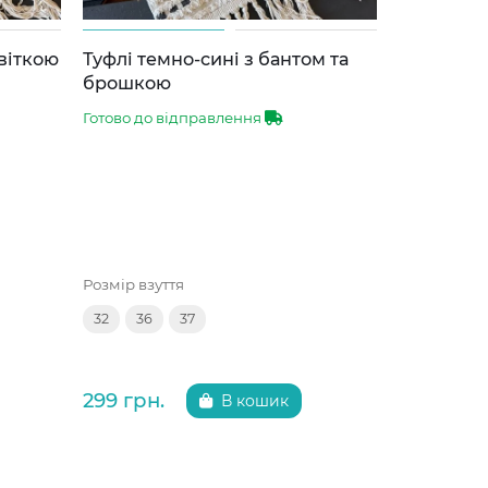
квіткою
Туфлі темно-сині з бантом та
Туфлі бро
брошкою
брошкою
Готово до відправлення
Готово до 
Розмір взуття
Розмір взут
32
36
37
35
36
299 грн.
299 грн.
В кошик