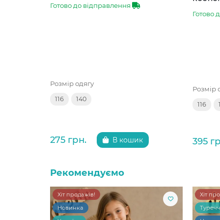
Готово до відправлення
Готово 
Розмір одягу
Розмір 
116
140
116
275 грн.
395 гр
В кошик
Рекомендуємо
Хіт продажів!
Хіт пр
Новинка
Туреч