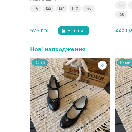
116
116
122
134
140
146
158
225 гр
575 грн.
В кошик
Нові надходження
Китай
Китай