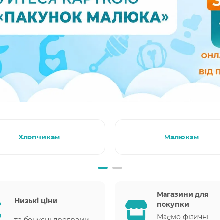
Хлопчикам
Малюкам
Магазини для
Низькі ціни
покупки
Маємо фізичні
та бонусні програми