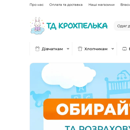
Про нас
Оплата та доставка
Наші магазини
Влас
Дівчаткам
Хлопчикам