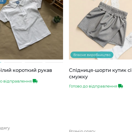
ка
Власне виробництво
ілий короткий рукав
Спідниця-шорти кутик сі
смужку
до відправлення
Готово до відправлення
одягу
Розмір одягу