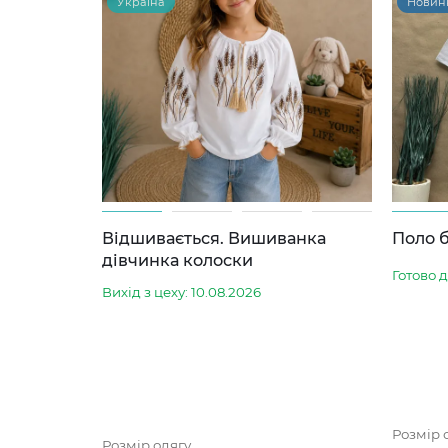
Україна
Новин
Відшивається. Вишиванка
Поло б
дівчинка колоски
Готово 
Вихід з цеху: 10.08.2026
Розмір 
Розмір одягу