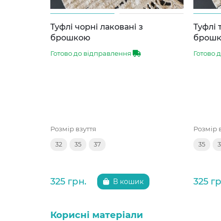
Туфлі чорні лаковані з
Туфлі 
брошкою
брош
Готово до відправлення
Готово 
Розмір взуття
Розмір 
32
35
37
35
325 грн.
325 гр
В кошик
Корисні матеріали