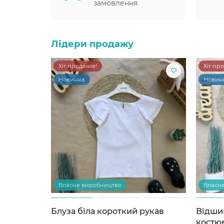
замовлення
Лідери продажу
Хіт продажів!
Хіт пр
Новинка
Новин
Власне виробництво
Власн
Блуза біла короткий рукав
Відши
костю