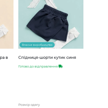
Власне виробництво
ра в
Спідниця-шорти кутик синя
Готово до відправлення
Розмір одягу