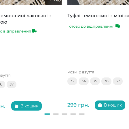
темно-сині лаковані з
Туфлі темно-сині з міні-
кою
Готово до відправлення
до відправлення
Розмір взуття
взуття
32
34
35
36
37
36
37
299 грн.
н.
В кошик
В кошик