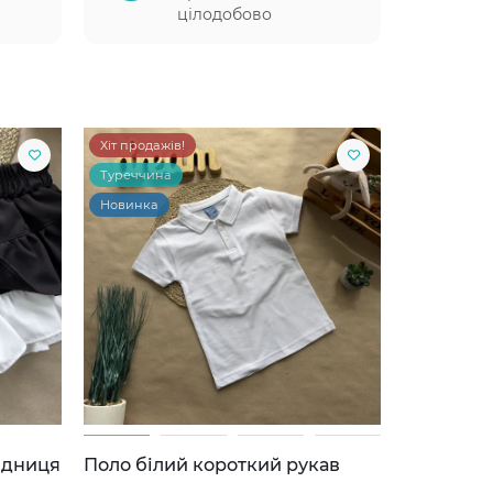
цілодобово
Хіт продажів!
Туреччина
Новинка
ідниця
Поло білий короткий рукав