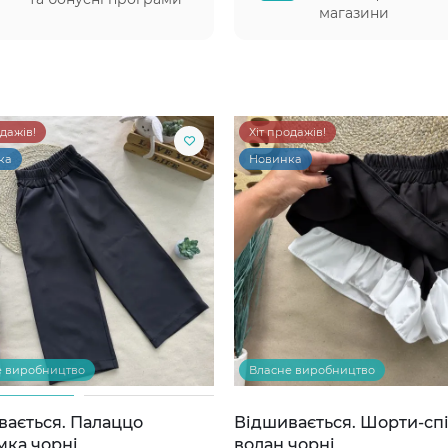
магазини
одажів!
Хіт продажів!
ка
Новинка
е виробництво
Власне виробництво
вається. Палаццо
Відшивається. Шорти-сп
мка чорні
волан чорні