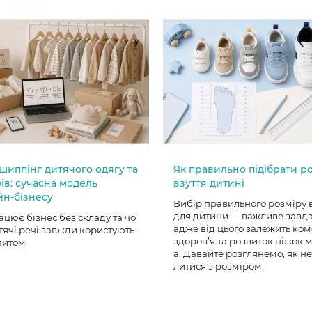
шиппінг дитячого одягу та
Як правильно підібрати р
ів: сучасна модель
взуття дитині
йн-бізнесу
Вибір правильного розміру 
для дитини — важливе завд
ацює бізнес без складу та чо
адже від цього залежить ком
тячі речі завжди користують
здоров’я та розвиток ніжок
питом
а. Давайте розглянемо, як н
литися з розміром.