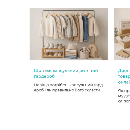
Що таке капсульний дитячий
Дроп
гардероб
товар
онла
Навіщо потрібен капсульний гард
ероб і як правильно його скласти
Як пр
му ди
ся по