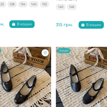
122
128
134
140
152
140
146
н.
315 грн.
В кошик
В кошик
Китай