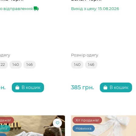
до відправлення
Вихід з цеху: 15.08.2026
одягу
Розмір одягу
122
140
146
140
146
н.
385 грн.
В кошик
В кошик
одажів!
Хіт продажів!
чина
Новинка