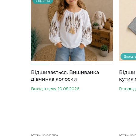
Україна
Власн
Відшивається. Вишиванка
Відши
дівчинка колоски
кутик 
Вихід з цеху: 10.08.2026
Готово 
Розмір одягу
Розмір 