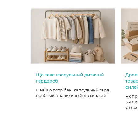
Що таке капсульний дитячий
Дроп
гардероб
товар
онла
Навіщо потрібен капсульний гард
ероб і як правильно його скласти
Як пр
му ди
ся по