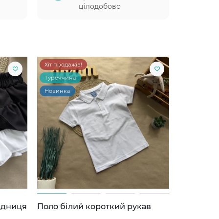
цілодобово
Хіт продажів!
Туреччина
Новинка
ідниця
Поло білий короткий рукав