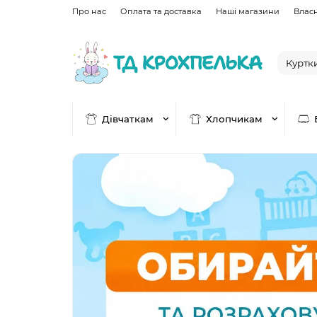
Про нас
Оплата та доставка
Наші магазини
Влас
Дівчаткам
Хлопчикам