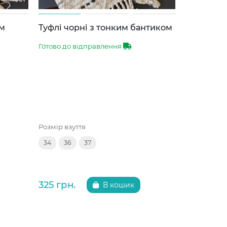
им
Туфлі чорні з тонким бантиком
Туфлі чор
ВВТ
Готово до відправлення
Готово до 
Розмір взуття
Розмір взут
34
36
37
33
34
325 грн.
299 грн.
В кошик