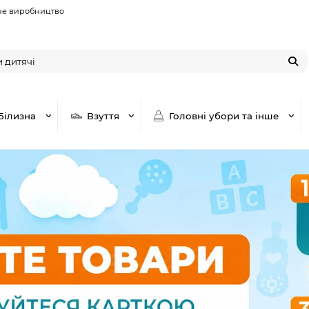
не виробництво
Білизна
Взуття
Головні убори та інше