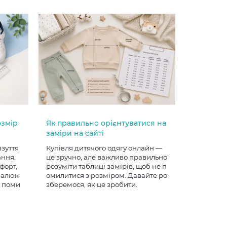
озмір
Як правильно орієнтуватися на
заміри на сайті
взуття
Купівля дитячого одягу онлайн —
ання,
це зручно, але важливо правильно
форт,
розуміти таблиці замірів, щоб не п
 малюк
омилитися з розміром. Давайте ро
е поми
зберемося, як це зробити.