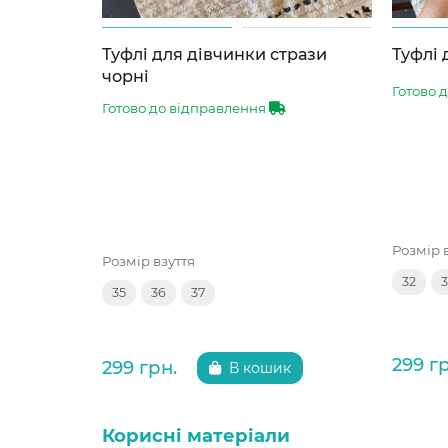
Туфлі для дівчинки стрази
Туфлі 
чорні
Готово 
Готово до відправлення
Розмір 
Розмір взуття
32
3
35
36
37
299 г
299 грн.
В кошик
Корисні матеріали