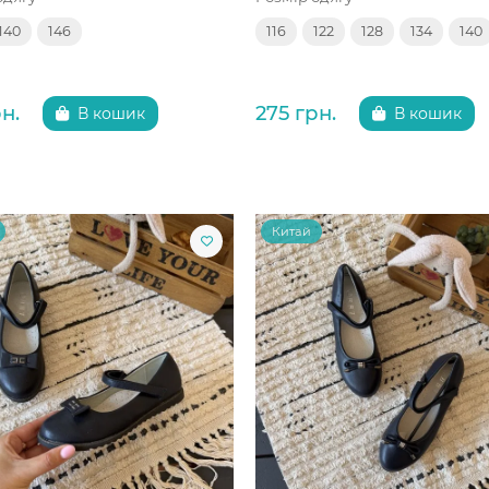
140
146
116
122
128
134
140
н.
275 грн.
В кошик
В кошик
Китай