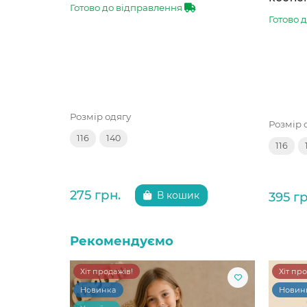
Готово до відправлення
Готово 
Розмір одягу
Розмір 
116
140
116
275 грн.
395 гр
В кошик
Рекомендуємо
Хіт продажів!
Хіт пр
Новинка
Новин