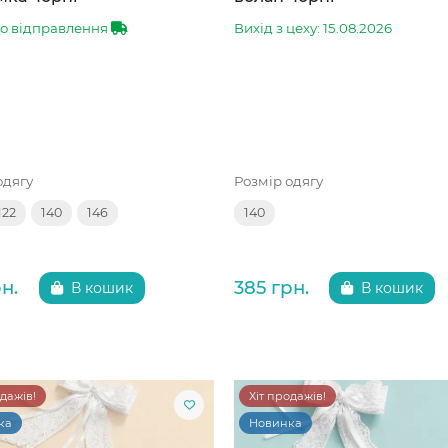
до відправлення
Вихід з цеху: 15.08.2026
одягу
Розмір одягу
122
140
146
140
н.
385 грн.
В кошик
В кошик
одажів!
Хіт продажів!
ка
Новинка