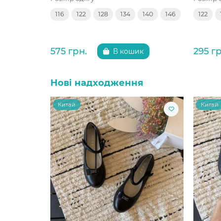
116
122
128
134
140
146
122
575 грн.
295 гр
В кошик
Нові надходження
Китай
Китай