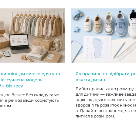
шиппінг дитячого одягу та
Як правильно підібрати р
ів: сучасна модель
взуття дитині
йн-бізнесу
Вибір правильного розміру 
для дитини — важливе завд
ацює бізнес без складу та чо
адже від цього залежить ком
тячі речі завжди користують
здоров’я та розвиток ніжок
питом
а. Давайте розглянемо, як н
литися з розміром.