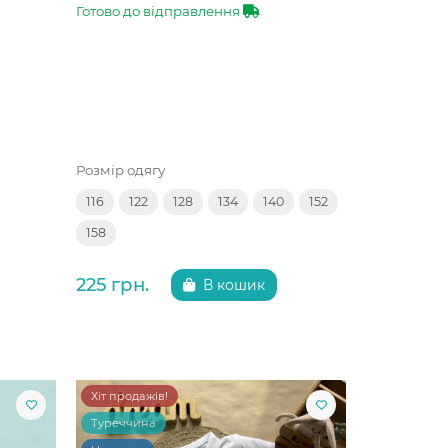
Готово до відправлення
Розмір одягу
116
122
128
134
140
152
158
225 грн.
В кошик
Хіт продажів!
Туреччина