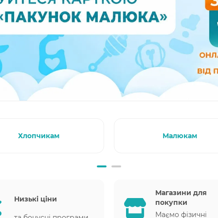
Хлопчикам
Малюкам
Магазини для
Низькі ціни
покупки
Маємо фізичні
та бонусні програми