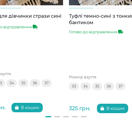
для дівчинки стрази сині
Туфлі темно-сині з тонк
бантиком
до відправлення
Готово до відправлення
взуття
Розмір взуття
3
34
35
36
37
33
34
35
36
37
рн.
325 грн.
В кошик
В кошик