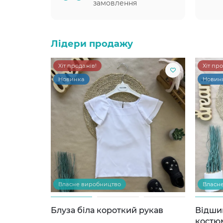
замовлення
Лідери продажу
Хіт продажів!
Хіт пр
Новинка
Новин
Власне виробництво
Власн
Блуза біла короткий рукав
Відши
костю