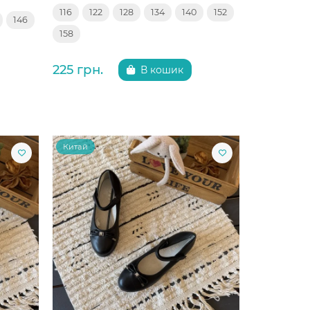
116
122
128
134
140
152
146
158
225 грн.
В кошик
Китай
Китай