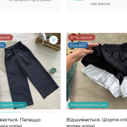
магазини
одажів!
Хіт продажів!
ка
Новинка
е виробництво
Власне виробництво
вається. Палаццо
Відшивається. Шорти-сп
мка чорні
волан чорні