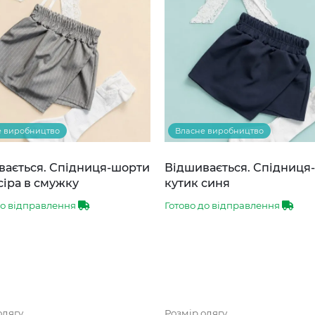
е виробництво
Власне виробництво
вається. Спідниця-шорти
Відшивається. Спідниця
сіра в смужку
кутик синя
до відправлення
Готово до відправлення
одягу
Розмір одягу