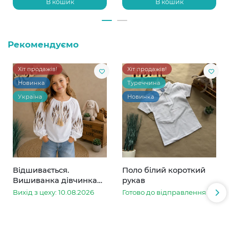
В кошик
В кошик
Рекомендуємо
Хіт продажів!
Хіт продажів!
Новинка
Туреччина
Україна
Новинка
Відшивається.
Поло білий короткий
Вишиванка дівчинка
рукав
колоски
Вихід з цеху: 10.08.2026
Готово до відправлення