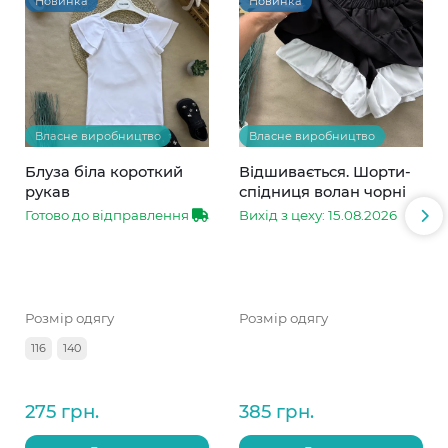
Новинка
Новинка
Власне виробництво
Власне виробництво
Блуза біла короткий
Відшивається. Шорти-
рукав
спідниця волан чорні
Готово до відправлення
Вихід з цеху: 15.08.2026
Розмір одягу
Розмір одягу
116
140
275 грн.
385 грн.