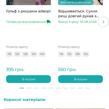
Власне виробництво
Гольф з рюшами айворі
Відшивається. Сукня
рюш довгий рукав з
мереживом чорна
Готово до відправлення
Вихід з цеху: 19.08.2026
Розмір одягу
Розмір одягу
116
122
128
134
140
116
122
128
134
395 грн.
550 грн.
В кошик
В кошик
Корисні матеріали