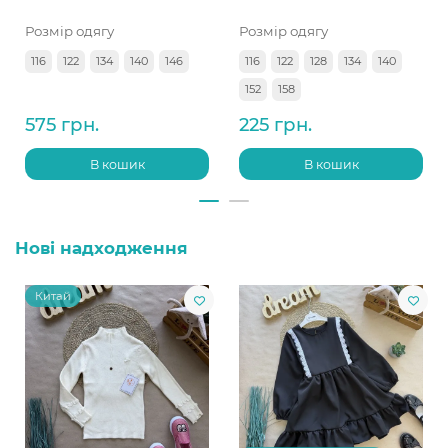
Розмір одягу
Розмір одягу
116
122
134
140
146
116
122
128
134
140
152
158
575 грн.
225 грн.
В кошик
В кошик
Нові надходження
Китай