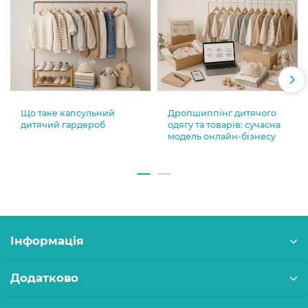
Що таке капсульний
Дропшиппінг дитячого
дитячий гардероб
одягу та товарів: сучасна
модель онлайн-бізнесу
Інформація
Додатково