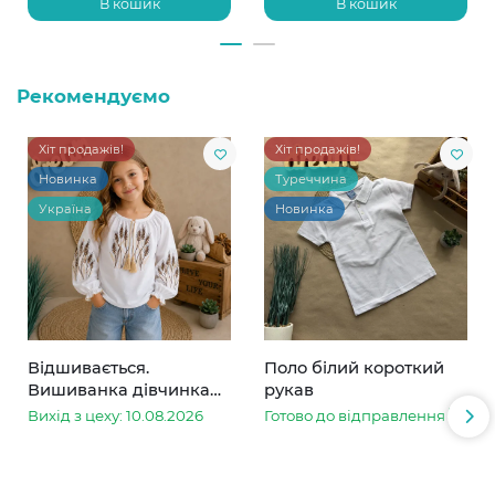
В кошик
В кошик
Рекомендуємо
Хіт продажів!
Хіт продажів!
Новинка
Туреччина
Україна
Новинка
Відшивається.
Поло білий короткий
Вишиванка дівчинка
рукав
колоски
Вихід з цеху: 10.08.2026
Готово до відправлення