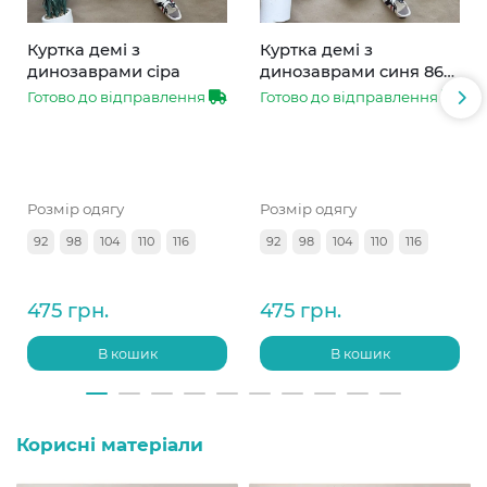
Куртка демі з
Куртка демі з
динозаврами сіра
динозаврами синя 86-
110
Готово до відправлення
Готово до відправлення
Розмір одягу
Розмір одягу
92
98
104
110
116
92
98
104
110
116
475 грн.
475 грн.
В кошик
В кошик
Корисні матеріали