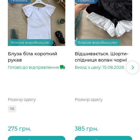
Новинка
Новинка
Власне виробництво
Власне виробництво
Блуза біла короткий
Відшивається. Шорти-
рукав
спідниця волан чорні
Готово до відправлення
Вихід з цеху: 15.08.2026
Розмір одягу
Розмір одягу
116
275 грн.
385 грн.