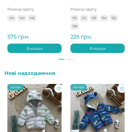
Розмір одягу
Розмір одягу
134
140
146
116
122
128
134
152
158
575 грн.
225 грн.
В кошик
В кошик
Нові надходження
Китай
Китай