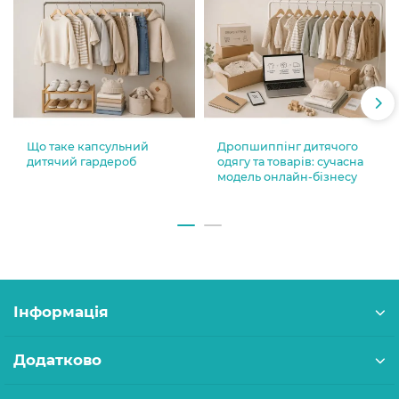
Що таке капсульний
Дропшиппінг дитячого
дитячий гардероб
одягу та товарів: сучасна
модель онлайн-бізнесу
Інформація
Додатково