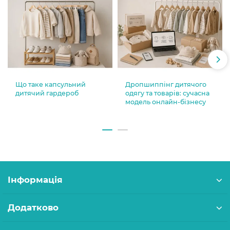
Що таке капсульний
Дропшиппінг дитячого
дитячий гардероб
одягу та товарів: сучасна
модель онлайн-бізнесу
Інформація
Додатково