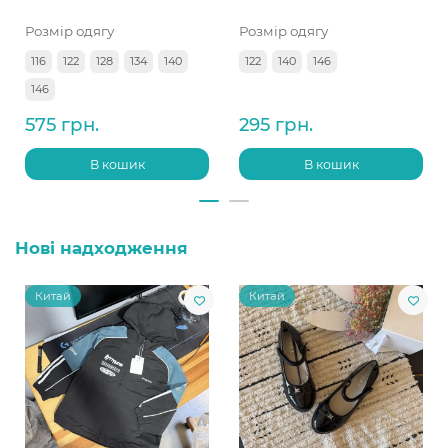
Розмір одягу
Розмір одягу
116
122
128
134
140
122
140
146
146
575 грн.
295 грн.
В кошик
В кошик
Нові надходження
Китай
Китай