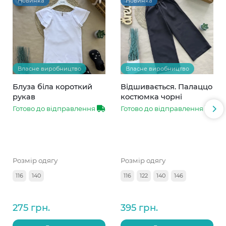
Новинка
Новинка
Власне виробництво
Власне виробництво
Блуза біла короткий
Відшивається. Палаццо
рукав
костюмка чорні
Готово до відправлення
Готово до відправлення
Розмір одягу
Розмір одягу
116
140
116
122
140
146
275 грн.
395 грн.