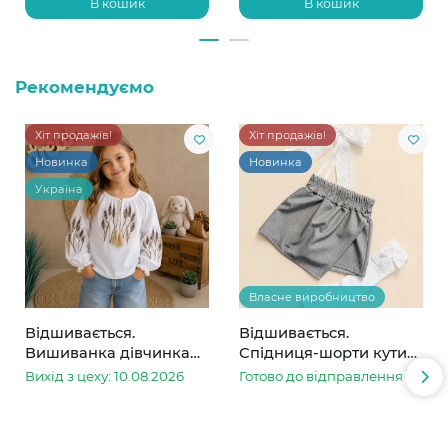
В кошик
В кошик
Рекомендуємо
Хіт продажів!
Хіт продажів!
Новинка
Новинка
Україна
Власне виробництво
Відшивається.
Відшивається.
Вишиванка дівчинка
Спідниця-шорти кутик
колоски
сіра в смужку
Вихід з цеху: 10.08.2026
Готово до відправлення