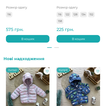
Розмір одягу
Розмір одягу
116
116
122
128
134
152
158
575 грн.
225 грн.
В кошик
В кошик
Нові надходження
Китай
Китай