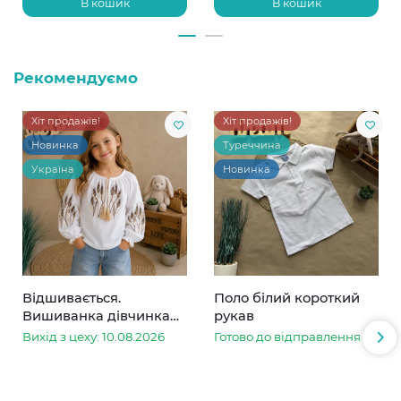
В кошик
В кошик
Рекомендуємо
Хіт продажів!
Хіт продажів!
Новинка
Туреччина
Україна
Новинка
Відшивається.
Поло білий короткий
Вишиванка дівчинка
рукав
колоски
Вихід з цеху: 10.08.2026
Готово до відправлення