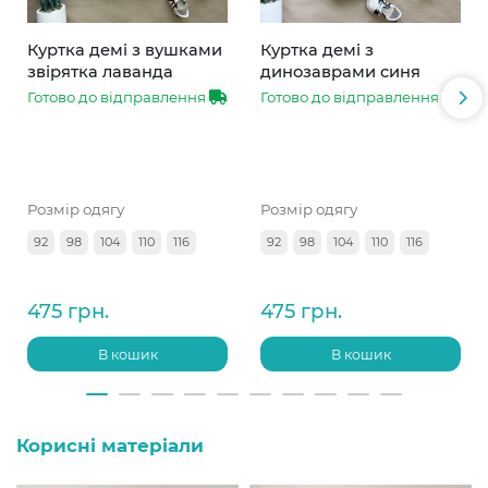
Куртка демі з вушками
Куртка демі з
звірятка лаванда
динозаврами синя
Готово до відправлення
Готово до відправлення
Розмір одягу
Розмір одягу
92
98
104
110
116
92
98
104
110
116
475 грн.
475 грн.
В кошик
В кошик
Корисні матеріали