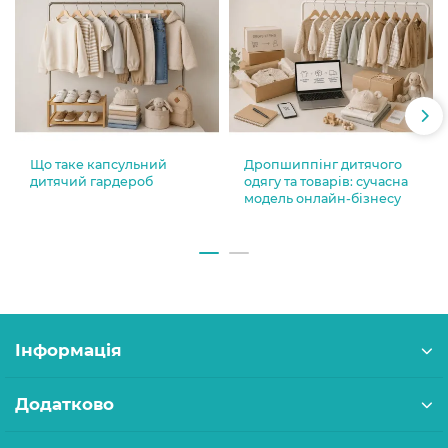
Що таке капсульний
Дропшиппінг дитячого
дитячий гардероб
одягу та товарів: сучасна
модель онлайн-бізнесу
Інформація
Додатково