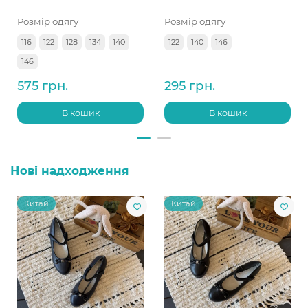
Розмір одягу
Розмір одягу
116
122
128
134
140
122
140
146
146
575 грн.
295 грн.
В кошик
В кошик
Нові надходження
Китай
Китай