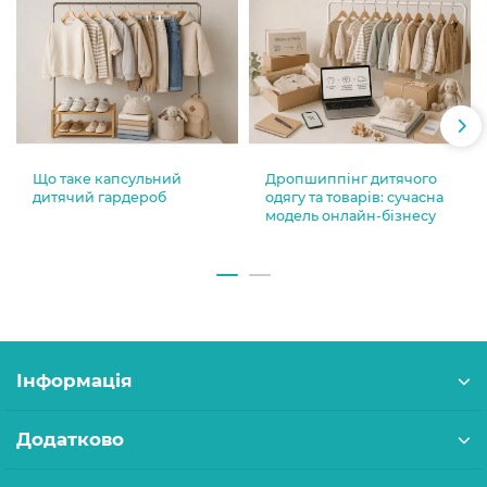
Що таке капсульний
Дропшиппінг дитячого
дитячий гардероб
одягу та товарів: сучасна
модель онлайн-бізнесу
Інформація
Додатково