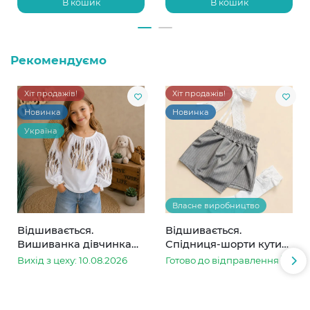
В кошик
В кошик
Рекомендуємо
Хіт продажів!
Хіт продажів!
Новинка
Новинка
Україна
Власне виробництво
Відшивається.
Відшивається.
Вишиванка дівчинка
Спідниця-шорти кутик
колоски
сіра в смужку
Вихід з цеху: 10.08.2026
Готово до відправлення