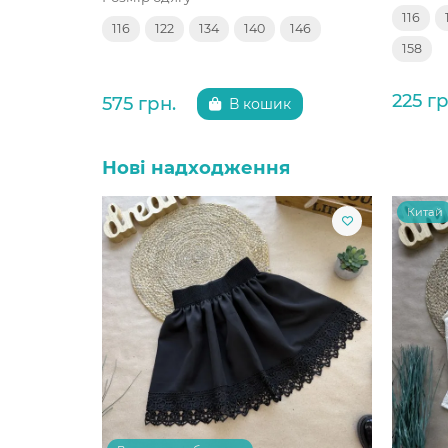
116
116
122
134
140
146
158
225 гр
575 грн.
В кошик
Нові надходження
Китай