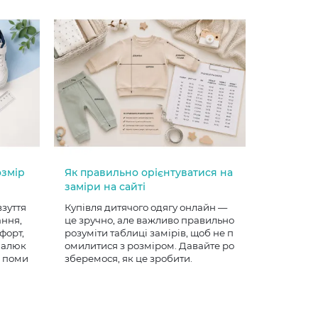
озмір
Як правильно орієнтуватися на
заміри на сайті
взуття
Купівля дитячого одягу онлайн —
ання,
це зручно, але важливо правильно
форт,
розуміти таблиці замірів, щоб не п
 малюк
омилитися з розміром. Давайте ро
е поми
зберемося, як це зробити.