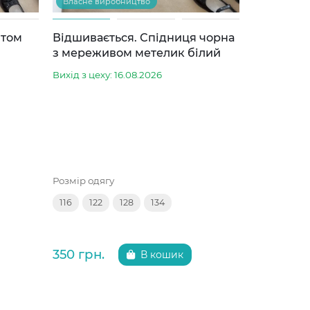
Власне виробництво
нтом
Відшивається. Спідниця чорна
Блуза з 
з мереживом метелик білий
Готово до 
Вихід з цеху: 16.08.2026
Розмір одяг
Розмір одягу
122
128
116
122
128
134
550 грн.
350 грн.
В кошик