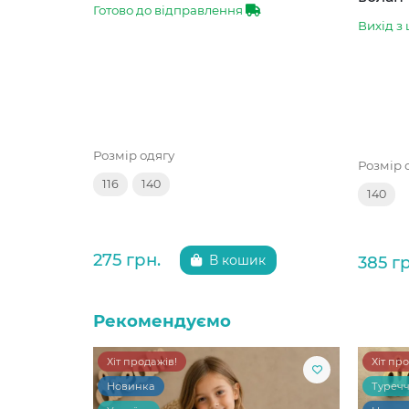
Готово до відправлення
Вихід з 
Розмір одягу
Розмір 
116
140
140
275 грн.
385 г
В кошик
Рекомендуємо
Хіт продажів!
Хіт пр
Новинка
Туреч