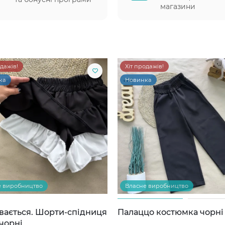
магазини
одажів!
Хіт продажів!
ка
Новинка
е виробництво
Власне виробництво
вається. Шорти-спідниця
Палаццо костюмка чорні
чорні