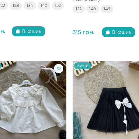
122
128
134
140
152
122
140
146
н.
315 грн.
В кошик
В кошик
Китай