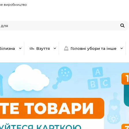
не виробництво
Білизна
Взуття
Головні убори та інше