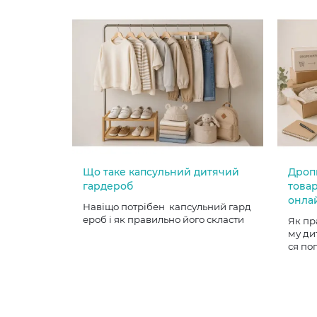
Що таке капсульний дитячий
Дроп
гардероб
товар
онла
Навіщо потрібен капсульний гард
ероб і як правильно його скласти
Як пр
му ди
ся по