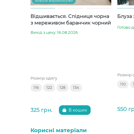
Власне виробництво
Відшивається. Спідниця чорна
Блуза
з мереживом баранчик чорний
Готово 
Вихід з цеху: 16.08.2026
Розмір 
Розмір одягу
110
116
122
128
134
550 г
325 грн.
В кошик
Корисні матеріали