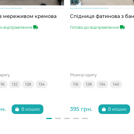
 з мереживом кремова
Спідниця фатинова з ба
до відправлення
Готово до відправлення
одягу
Розмір одягу
116
122
128
134
116
128
134
140
рн.
395 грн.
В кошик
В кошик