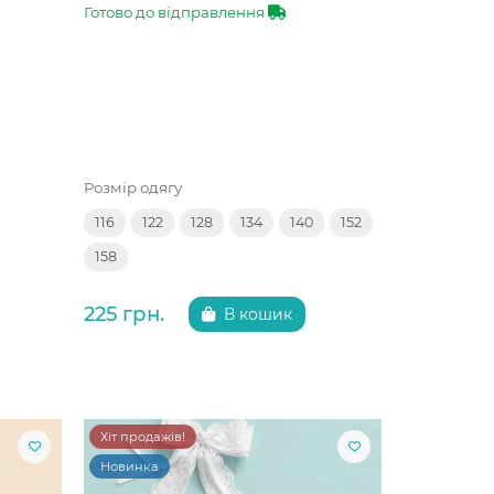
Готово до відправлення
Розмір одягу
116
122
128
134
140
152
158
225 грн.
В кошик
Хіт продажів!
Новинка