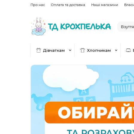
Про нас
Оплата та доставка
Наші магазини
Влас
Дівчаткам
Хлопчикам