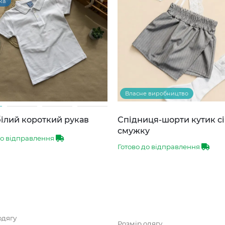
ка
Власне виробництво
ілий короткий рукав
Спідниця-шорти кутик сі
смужку
до відправлення
Готово до відправлення
одягу
Розмір одягу