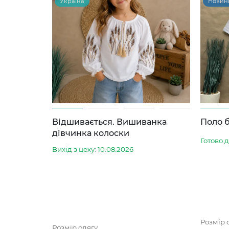
Україна
Новин
Відшивається. Вишиванка
Поло б
дівчинка колоски
Готово 
Вихід з цеху: 10.08.2026
Розмір 
Розмір одягу