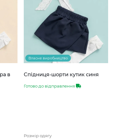
Власне виробництво
ра в
Спідниця-шорти кутик синя
Готово до відправлення
Розмір одягу