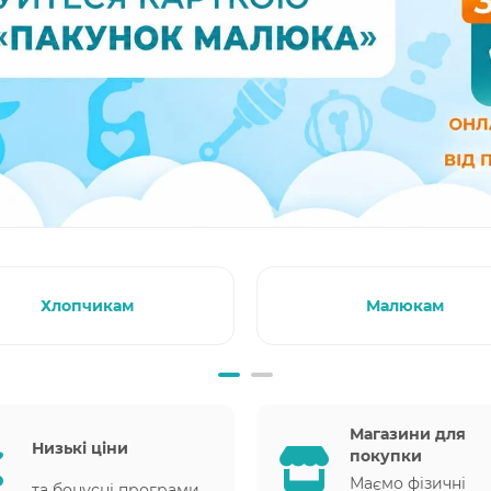
Хлопчикам
Малюкам
Магазини для
Низькі ціни
покупки
Маємо фізичні
та бонусні програми