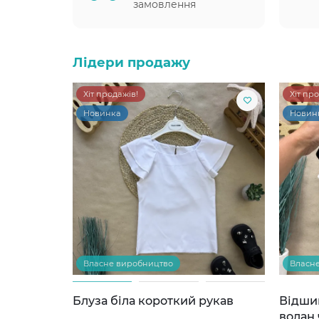
замовлення
Лідери продажу
Хіт продажів!
Хіт пр
Новинка
Новин
Власне виробництво
Власн
Блуза біла короткий рукав
Відши
волан 