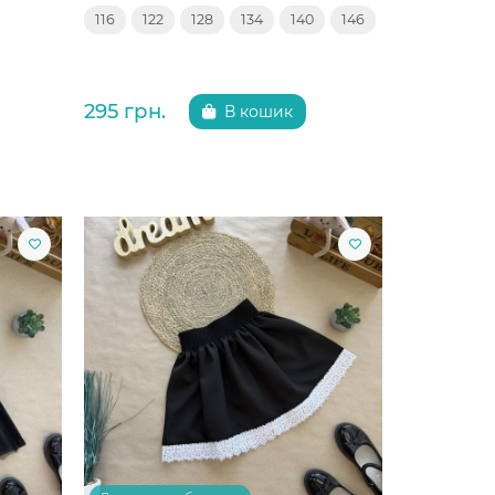
116
122
128
134
140
146
295 грн.
В кошик
Китай