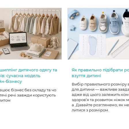
шиппінг дитячого одягу та
Як правильно підібрати р
ів: сучасна модель
взуття дитині
йн-бізнесу
Вибір правильного розміру 
для дитини — важливе завд
ацює бізнес без складу та чо
адже від цього залежить ком
тячі речі завжди користують
здоров’я та розвиток ніжок
питом
а. Давайте розглянемо, як н
литися з розміром.