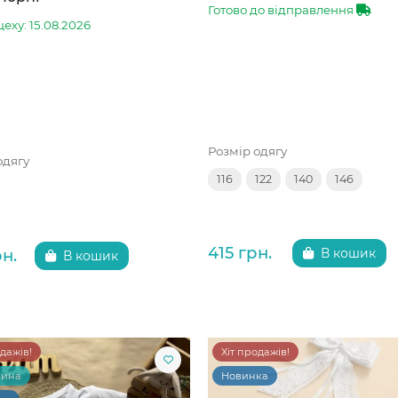
Готово до відправлення
цеху: 15.08.2026
Розмір одягу
одягу
116
122
140
146
415 грн.
рн.
В кошик
В кошик
одажів!
Хіт продажів!
чина
Новинка