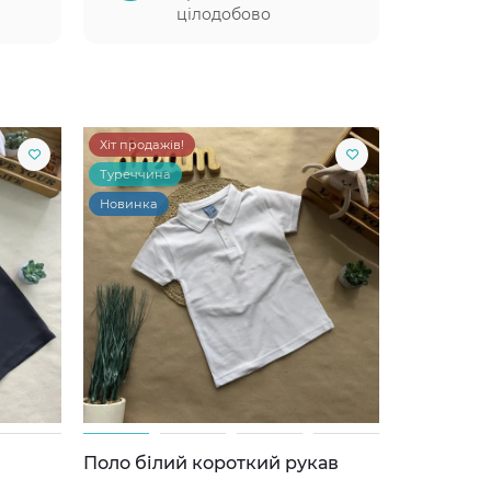
цілодобово
Хіт продажів!
Туреччина
Новинка
Поло білий короткий рукав