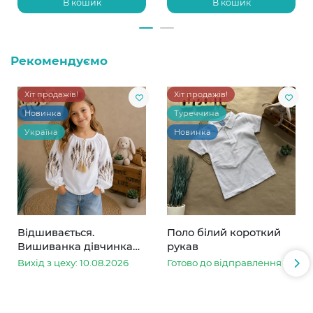
В кошик
В кошик
Рекомендуємо
Хіт продажів!
Хіт продажів!
Новинка
Туреччина
Україна
Новинка
Відшивається.
Поло білий короткий
Вишиванка дівчинка
рукав
колоски
Вихід з цеху: 10.08.2026
Готово до відправлення