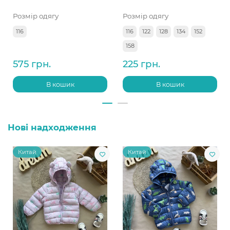
Розмір одягу
Розмір одягу
116
116
122
128
134
152
158
575 грн.
225 грн.
В кошик
В кошик
Нові надходження
Китай
Китай