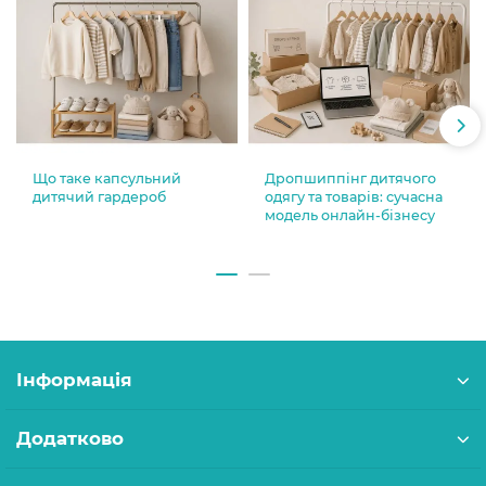
Що таке капсульний
Дропшиппінг дитячого
дитячий гардероб
одягу та товарів: сучасна
модель онлайн-бізнесу
Інформація
Додатково