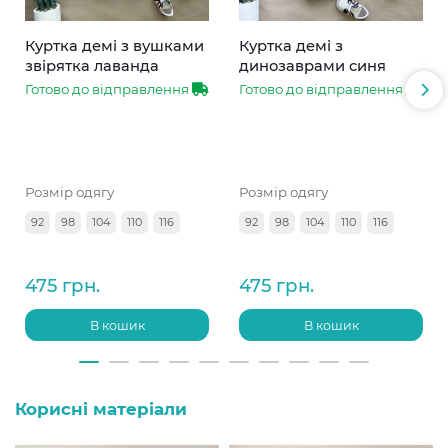
Куртка демі з вушками
Куртка демі з
звірятка лаванда
динозаврами синя
Готово до відправлення
Готово до відправлення
Розмір одягу
Розмір одягу
92
98
104
110
116
92
98
104
110
116
475 грн.
475 грн.
В кошик
В кошик
Корисні матеріали