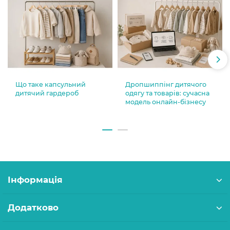
Що таке капсульний
Дропшиппінг дитячого
дитячий гардероб
одягу та товарів: сучасна
модель онлайн-бізнесу
Інформація
Додатково