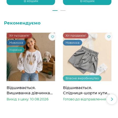
В кошик
В кошик
Рекомендуємо
Хіт продажів!
Хіт продажів!
Новинка
Новинка
Україна
Власне виробництво
Відшивається.
Відшивається.
Вишиванка дівчинка
Спідниця-шорти кутик
колоски
сіра в смужку
Вихід з цеху: 10.08.2026
Готово до відправлення