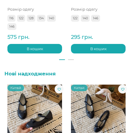
Розмір одягу
Розмір одягу
116
122
128
134
140
122
140
146
146
575 грн.
295 грн.
В кошик
В кошик
Нові надходження
Китай
Китай