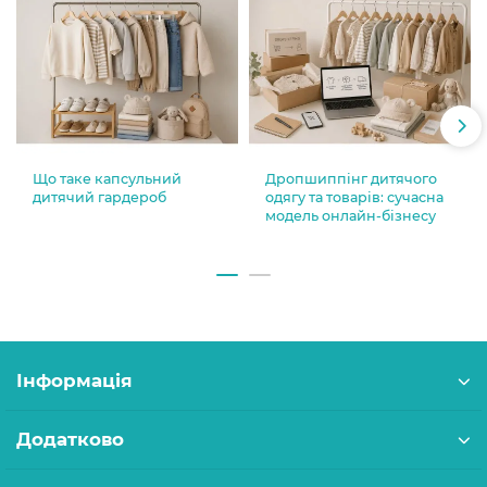
Що таке капсульний
Дропшиппінг дитячого
дитячий гардероб
одягу та товарів: сучасна
модель онлайн-бізнесу
Інформація
Додатково