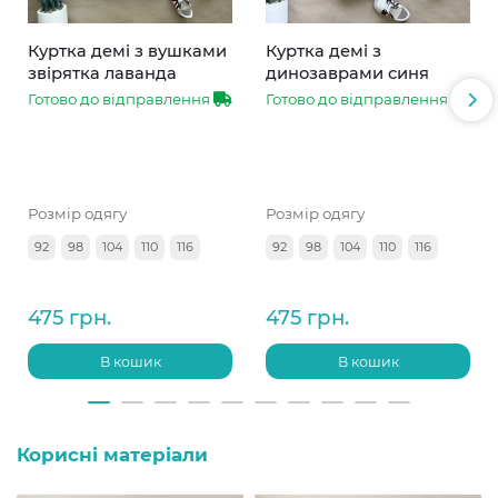
Куртка демі з вушками
Куртка демі з
звірятка лаванда
динозаврами синя
Готово до відправлення
Готово до відправлення
Розмір одягу
Розмір одягу
92
98
104
110
116
92
98
104
110
116
475 грн.
475 грн.
В кошик
В кошик
Корисні матеріали