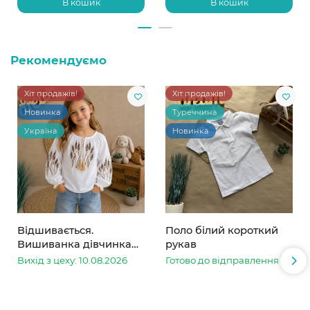
В кошик
В кошик
Рекомендуємо
Хіт продажів!
Хіт продажів!
Новинка
Туреччина
Україна
Новинка
Відшивається.
Поло білий короткий
Вишиванка дівчинка
рукав
колоски
Вихід з цеху: 10.08.2026
Готово до відправлення