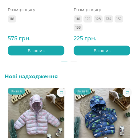
Розмір одягу
Розмір одягу
116
116
122
128
134
152
158
575 грн.
225 грн.
В кошик
В кошик
Нові надходження
Китай
Китай