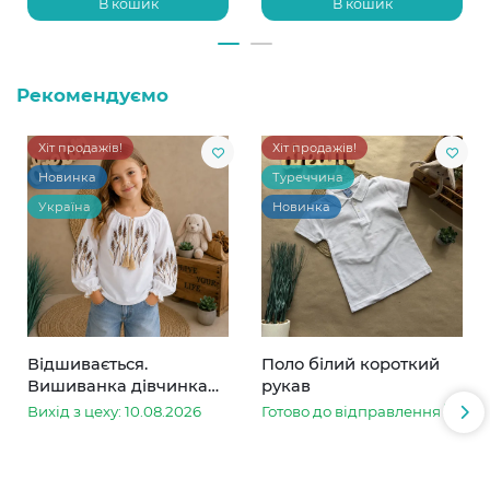
В кошик
В кошик
Рекомендуємо
Хіт продажів!
Хіт продажів!
Новинка
Туреччина
Україна
Новинка
Відшивається.
Поло білий короткий
Вишиванка дівчинка
рукав
колоски
Вихід з цеху: 10.08.2026
Готово до відправлення