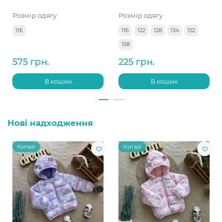
Розмір одягу
Розмір одягу
116
116
122
128
134
152
158
575 грн.
225 грн.
В кошик
В кошик
Нові надходження
Китай
Китай