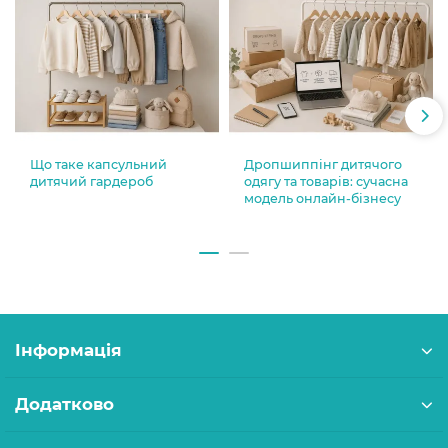
Що таке капсульний
Дропшиппінг дитячого
дитячий гардероб
одягу та товарів: сучасна
модель онлайн-бізнесу
Інформація
Додатково