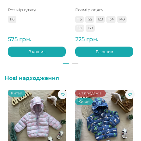
Розмір одягу
Розмір одягу
116
116
122
128
134
140
152
158
575 грн.
225 грн.
В кошик
В кошик
Нові надходження
Китай
Хіт продажів!
Китай