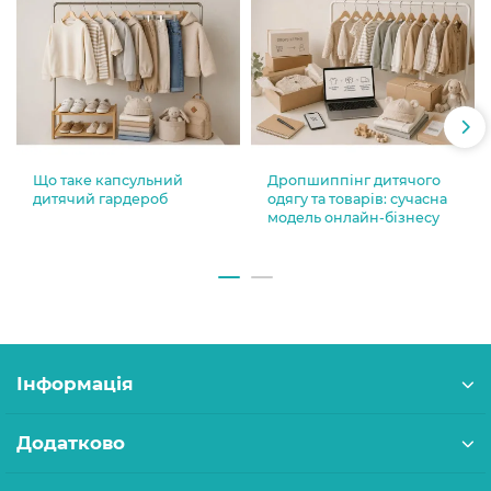
Що таке капсульний
Дропшиппінг дитячого
дитячий гардероб
одягу та товарів: сучасна
модель онлайн-бізнесу
Інформація
Додатково