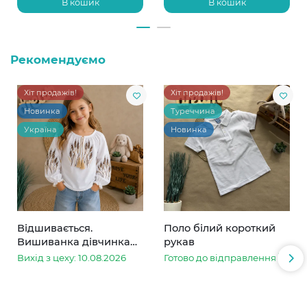
В кошик
В кошик
Рекомендуємо
Хіт продажів!
Хіт продажів!
Новинка
Туреччина
Україна
Новинка
Відшивається.
Поло білий короткий
Вишиванка дівчинка
рукав
колоски
Вихід з цеху: 10.08.2026
Готово до відправлення