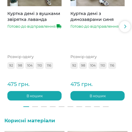
Куртка демі з вушками
Куртка демі з
звірятка лаванда
динозаврами синя
Готово до відправлення
Готово до відправлення
Розмір одягу
Розмір одягу
92
98
104
110
116
92
98
104
110
116
475 грн.
475 грн.
В кошик
В кошик
Корисні матеріали