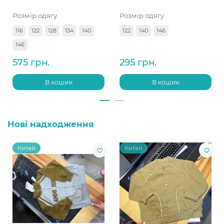
Розмір одягу
Розмір одягу
116
122
128
134
140
122
140
146
146
575 грн.
295 грн.
В кошик
В кошик
Нові надходження
Китай
Китай