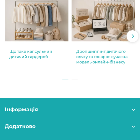
Що таке капсульний
Дропшиппінг дитячого
дитячий гардероб
одягу та товарів: сучасна
модель онлайн-бізнесу
Інформація
Додатково