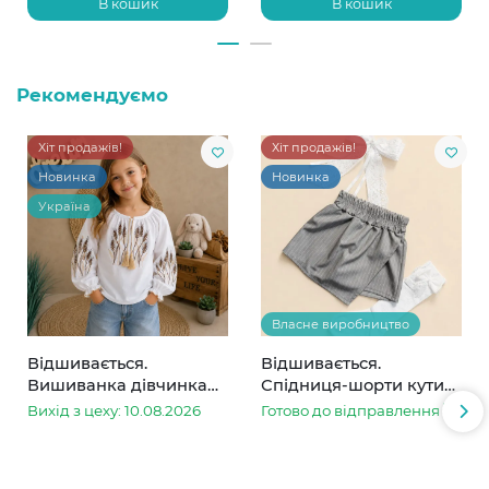
В кошик
В кошик
Рекомендуємо
Хіт продажів!
Хіт продажів!
Новинка
Новинка
Україна
Власне виробництво
Відшивається.
Відшивається.
Вишиванка дівчинка
Спідниця-шорти кутик
колоски
сіра в смужку
Вихід з цеху: 10.08.2026
Готово до відправлення