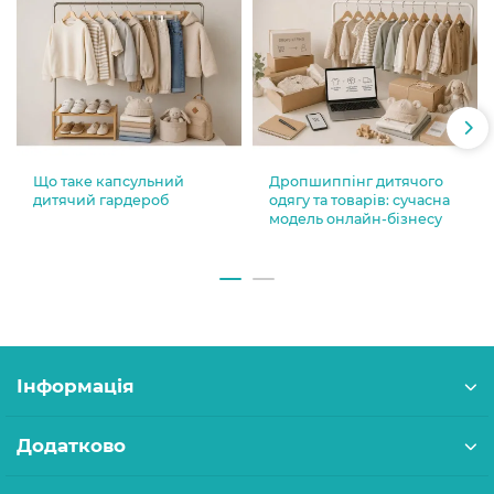
Що таке капсульний
Дропшиппінг дитячого
дитячий гардероб
одягу та товарів: сучасна
модель онлайн-бізнесу
Інформація
Додатково