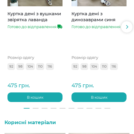
Куртка демі з вушками
Куртка демі з
звірятка лаванда
динозаврами синя
Готово до відправлення
Готово до відправлення
Розмір одягу
Розмір одягу
92
98
104
110
116
92
98
104
110
116
475 грн.
475 грн.
В кошик
В кошик
Корисні матеріали