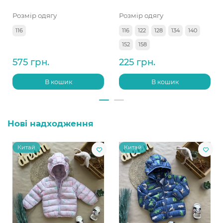
Розмір одягу
Розмір одягу
116
116
122
128
134
140
152
158
575 грн.
225 грн.
В кошик
В кошик
Нові надходження
Китай
Китай