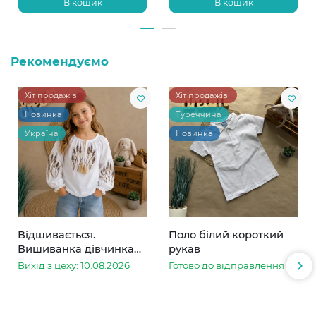
В кошик
В кошик
Рекомендуємо
Хіт продажів!
Хіт продажів!
Новинка
Туреччина
Україна
Новинка
Відшивається.
Поло білий короткий
Вишиванка дівчинка
рукав
колоски
Вихід з цеху: 10.08.2026
Готово до відправлення