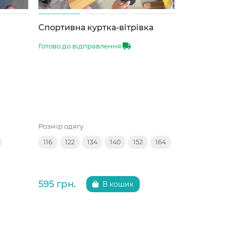
Спортивна куртка-вітрівка
Туфлі з б
Готово до відправлення
Готово до 
Розмір одягу
Розмір взут
116
122
134
140
152
164
35
36
595 грн.
299 грн.
В кошик