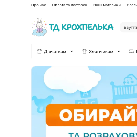
Про нас
Оплата та доставка
Наші магазини
Влас
Дівчаткам
Хлопчикам