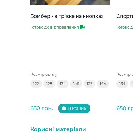
Бомбер - вітрівка на кнопках
Спорти
Готово до відправлення
Готово 
Розмір одягу
Розмір 
122
128
134
146
152
164
134
650 грн.
650 г
В кошик
Корисні матеріали