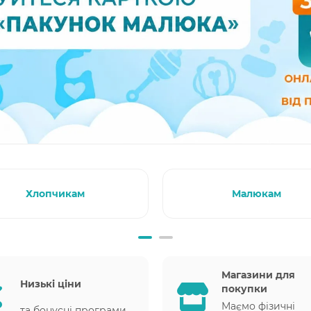
Хлопчикам
Малюкам
Магазини для
Низькі ціни
покупки
Маємо фізичні
та бонусні програми