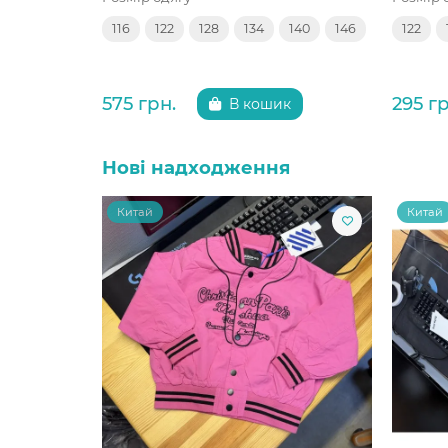
116
122
128
134
140
146
122
575 грн.
295 гр
В кошик
Нові надходження
Китай
Китай