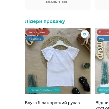
замовлення
Лідери продажу
Хіт продажів!
Хіт пр
Новинка
Новин
Власне виробництво
Власн
Блуза біла короткий рукав
Відши
костю