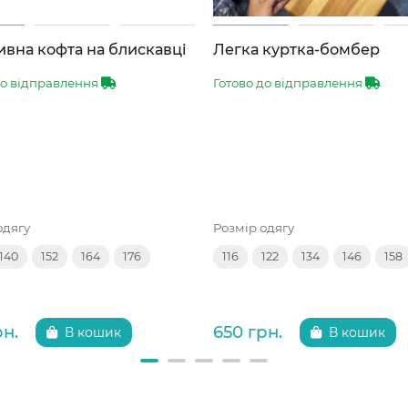
вна кофта на блискавці
Легка куртка-бомбер
до відправлення
Готово до відправлення
одягу
Розмір одягу
140
152
164
176
116
122
134
146
158
рн.
650 грн.
В кошик
В кошик