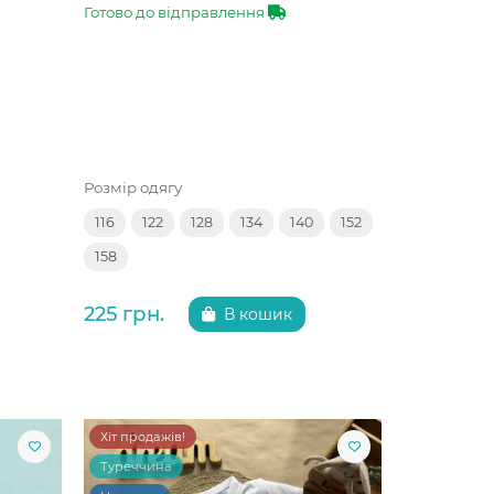
Готово до відправлення
Розмір одягу
116
122
128
134
140
152
158
225 грн.
В кошик
Хіт продажів!
Туреччина