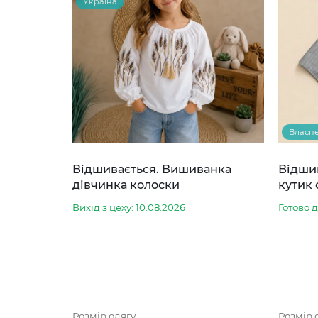
Україна
Власн
Відшивається. Вишиванка
Відши
дівчинка колоски
кутик 
Вихід з цеху: 10.08.2026
Готово 
Розмір одягу
Розмір 