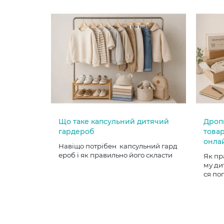
Що таке капсульний дитячий
Дроп
гардероб
товар
онла
Навіщо потрібен капсульний гард
ероб і як правильно його скласти
Як пр
му ди
ся по