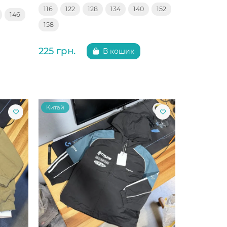
116
122
128
134
140
152
146
158
225 грн.
В кошик
Китай
Китай