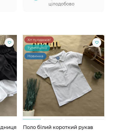
цілодобово
Хіт продажів!
Туреччина
Новинка
ідниця
Поло білий короткий рукав