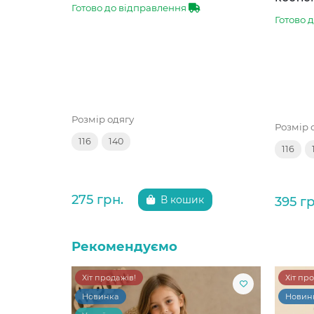
Готово до відправлення
Готово 
Розмір одягу
Розмір 
116
140
116
275 грн.
395 гр
В кошик
Рекомендуємо
Хіт продажів!
Хіт пр
Новинка
Новин