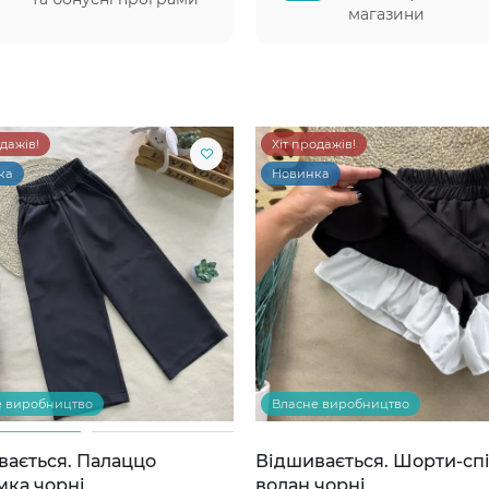
магазини
одажів!
Хіт продажів!
ка
Новинка
е виробництво
Власне виробництво
вається. Палаццо
Відшивається. Шорти-сп
мка чорні
волан чорні