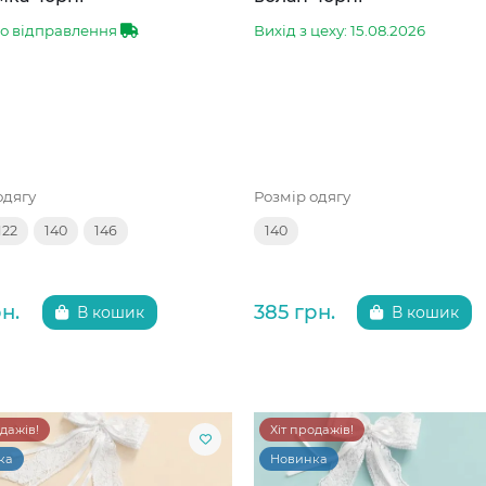
до відправлення
Вихід з цеху: 15.08.2026
одягу
Розмір одягу
122
140
146
140
н.
385 грн.
В кошик
В кошик
одажів!
Хіт продажів!
ка
Новинка