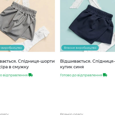
е виробництво
Власне виробництво
вається. Спідниця-шорти
Відшивається. Спідниця
сіра в смужку
кутик синя
до відправлення
Готово до відправлення
одягу
Розмір одягу