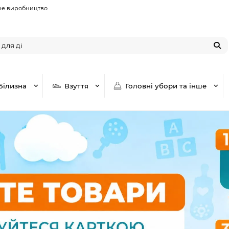
не виробництво
Білизна
Взуття
Головні убори та інше