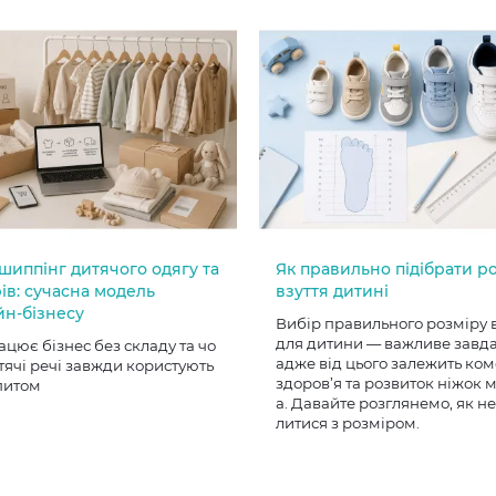
шиппінг дитячого одягу та
Як правильно підібрати р
ів: сучасна модель
взуття дитині
йн-бізнесу
Вибір правильного розміру 
для дитини — важливе завд
ацює бізнес без складу та чо
адже від цього залежить ком
тячі речі завжди користують
здоров’я та розвиток ніжок
питом
а. Давайте розглянемо, як н
литися з розміром.