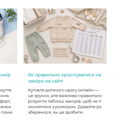
озмір
Як правильно орієнтуватися на
заміри на сайті
взуття
Купівля дитячого одягу онлайн —
ання,
це зручно, але важливо правильно
форт,
розуміти таблиці замірів, щоб не п
 малюк
омилитися з розміром. Давайте ро
е поми
зберемося, як це зробити.