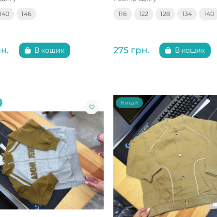
140
146
116
122
128
134
140
н.
275 грн.
В кошик
В кошик
Китай