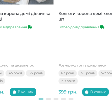
и корона демі дівчинка
Колготи корона демі хло
і
шт
до відправлення
Готово до відправлення
колгот та шкарпеток
Розмір колгот та шкарпеток
ки
3-5 років
5-7 років
1-3 роки
3-5 років
5-7 ро
ів
7-9 років
н.
399 грн.
В кошик
В кошик