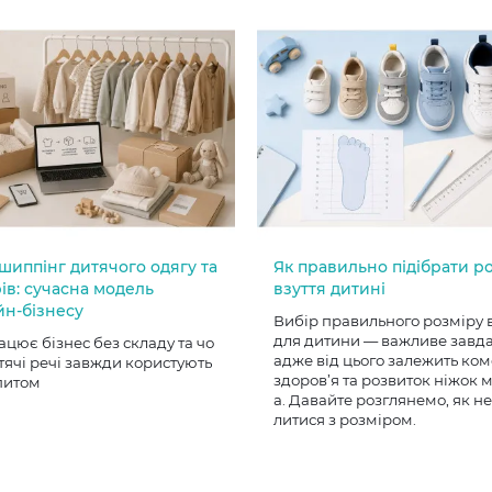
шиппінг дитячого одягу та
Як правильно підібрати р
ів: сучасна модель
взуття дитині
йн-бізнесу
Вибір правильного розміру 
для дитини — важливе завд
ацює бізнес без складу та чо
адже від цього залежить ком
тячі речі завжди користують
здоров’я та розвиток ніжок
питом
а. Давайте розглянемо, як н
литися з розміром.