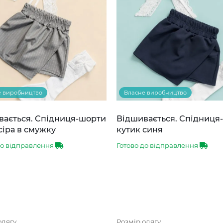
е виробництво
Власне виробництво
вається. Спідниця-шорти
Відшивається. Спідниця
сіра в смужку
кутик синя
до відправлення
Готово до відправлення
одягу
Розмір одягу