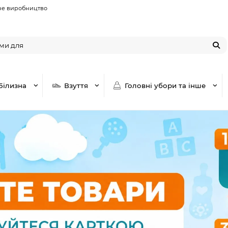
не виробництво
Білизна
Взуття
Головні убори та інше