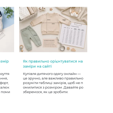
озмір
Як правильно орієнтуватися на
заміри на сайті
взуття
Купівля дитячого одягу онлайн —
ання,
це зручно, але важливо правильно
форт,
розуміти таблиці замірів, щоб не п
 малюк
омилитися з розміром. Давайте ро
е поми
зберемося, як це зробити.