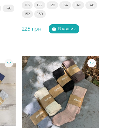
116
122
128
134
140
146
146
152
158
225 грн.
В кошик
Китай