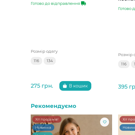
Готово до відправлення
Готово 
Розмір одягу
Розмір 
116
134
116
275 грн.
395 гр
В кошик
Рекомендуємо
Хіт продажів!
Хіт пр
Новинка
Новин