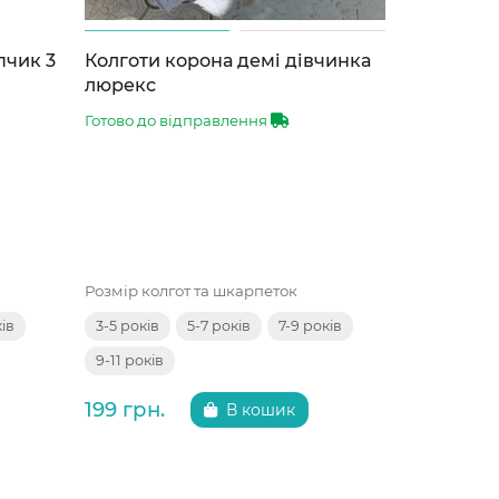
пчик 3
Колготи корона демі дівчинка
Кросівки 
люрекс
Готово до 
Готово до відправлення
Розмір взут
Розмір колгот та шкарпеток
33
35
ків
3-5 років
5-7 років
7-9 років
9-11 років
450 грн.
199 грн.
В кошик