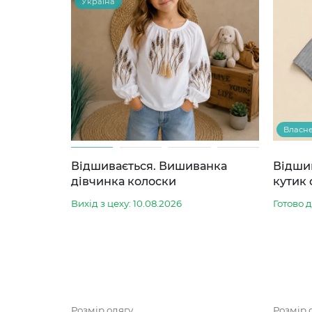
Україна
Власн
Відшивається. Вишиванка
Відши
дівчинка колоски
кутик 
Вихід з цеху: 10.08.2026
Готово 
Розмір одягу
Розмір 