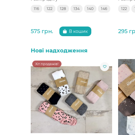
116
122
128
134
140
146
122
575 грн.
295 гр
В кошик
Нові надходження
Хіт продажів!