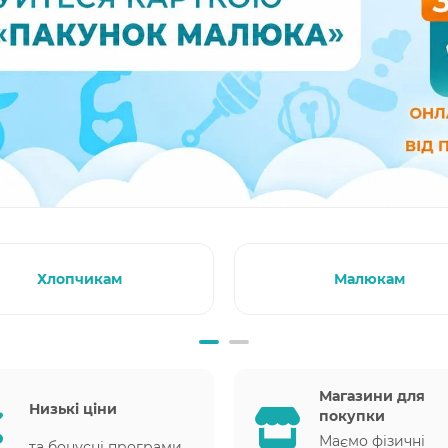
Хлопчикам
Малюкам
Магазини для
Низькі ціни
покупки
Маємо фізичні
та бонусні програми