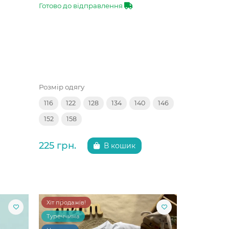
Готово до відправлення
Розмір одягу
116
122
128
134
140
146
152
158
225 грн.
В кошик
Хіт продажів!
Туреччина