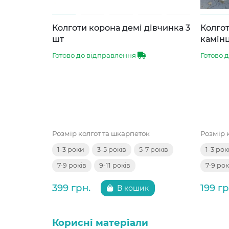
Колготи корона демі дівчинка 3
Колгот
шт
камінц
Готово до відправлення
Готово 
Розмір колгот та шкарпеток
Розмір 
1-3 роки
3-5 років
5-7 років
1-3 ро
7-9 років
9-11 років
7-9 рок
399 грн.
199 гр
В кошик
Корисні матеріали