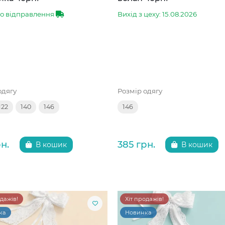
до відправлення
Вихід з цеху: 15.08.2026
одягу
Розмір одягу
122
140
146
146
н.
385 грн.
В кошик
В кошик
одажів!
Хіт продажів!
ка
Новинка