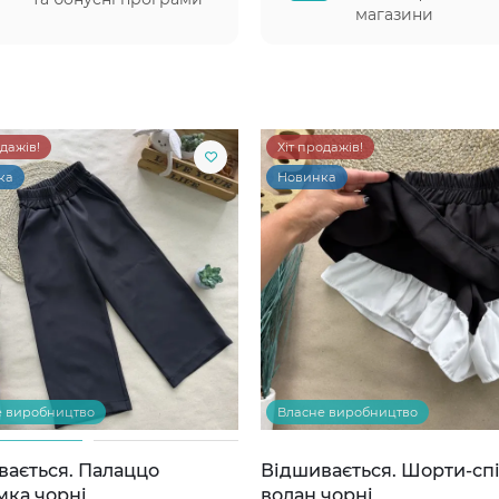
магазини
одажів!
Хіт продажів!
ка
Новинка
е виробництво
Власне виробництво
вається. Палаццо
Відшивається. Шорти-сп
мка чорні
волан чорні