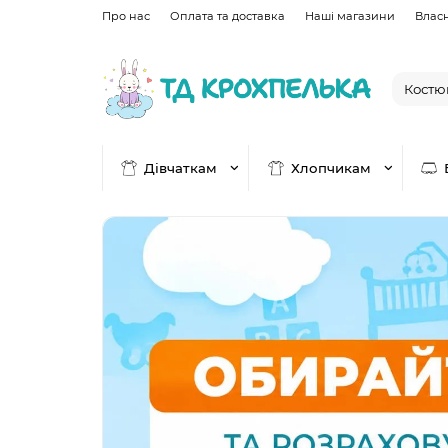
Про нас
Оплата та доставка
Наші магазини
Влас
Дівчаткам
Хлопчикам