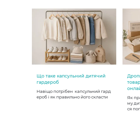
Що таке капсульний дитячий
Дроп
гардероб
товар
онла
Навіщо потрібен капсульний гард
ероб і як правильно його скласти
Як пр
му ди
ся по