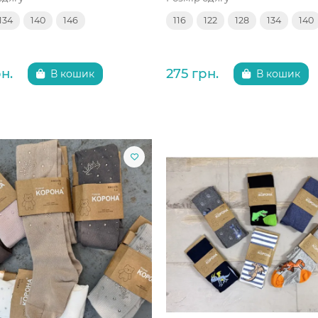
134
140
146
116
122
128
134
140
н.
275 грн.
В кошик
В кошик