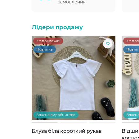
замовлення
Лідери продажу
Хіт продажів!
Хіт пр
Новинка
Новин
Власне виробництво
Власн
Блуза біла короткий рукав
Відши
костю