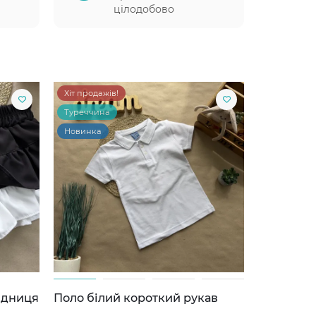
цілодобово
Хіт продажів!
Туреччина
Новинка
ідниця
Поло білий короткий рукав