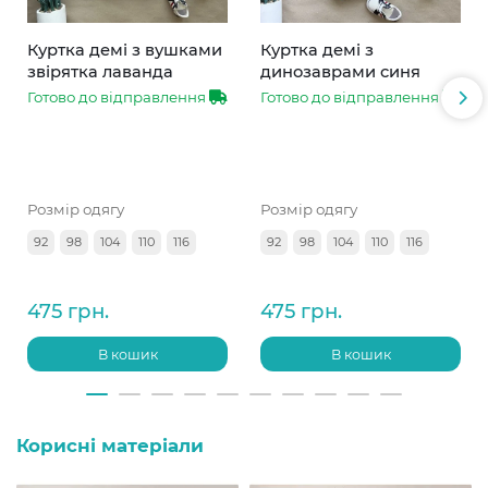
Куртка демі з вушками
Куртка демі з
звірятка лаванда
динозаврами синя
Готово до відправлення
Готово до відправлення
Розмір одягу
Розмір одягу
92
98
104
110
116
92
98
104
110
116
475 грн.
475 грн.
В кошик
В кошик
Корисні матеріали