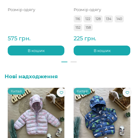
Розмір одягу
Розмір одягу
116
122
128
134
140
152
158
575 грн.
225 грн.
В кошик
В кошик
Нові надходження
Китай
Китай