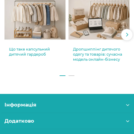
Що таке капсульний
Дропшиппінг дитячого
дитячий гардероб
одягу та товарів: сучасна
модель онлайн-бізнесу
Інформація
Додатково