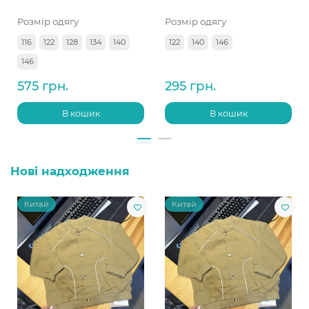
Розмір одягу
Розмір одягу
116
122
128
134
140
122
140
146
146
575 грн.
295 грн.
В кошик
В кошик
Нові надходження
Китай
Китай