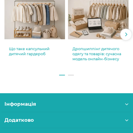
Що таке капсульний
Дропшиппінг дитячого
дитячий гардероб
одягу та товарів: сучасна
модель онлайн-бізнесу
Інформація
Додатково