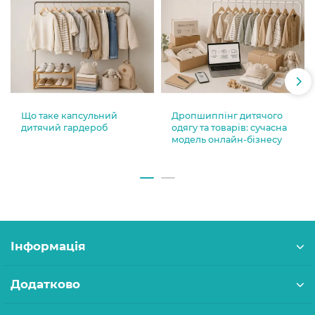
Що таке капсульний
Дропшиппінг дитячого
дитячий гардероб
одягу та товарів: сучасна
модель онлайн-бізнесу
Інформація
Додатково