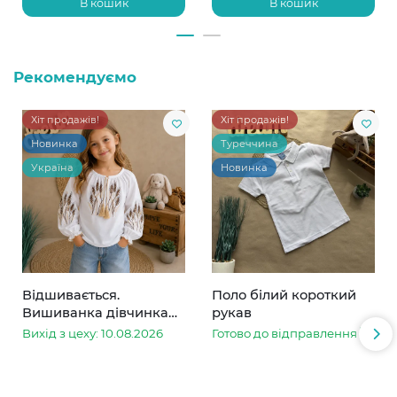
В кошик
В кошик
Рекомендуємо
Хіт продажів!
Хіт продажів!
Новинка
Туреччина
Україна
Новинка
Відшивається.
Поло білий короткий
Вишиванка дівчинка
рукав
колоски
Вихід з цеху: 10.08.2026
Готово до відправлення