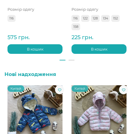
Розмір одягу
Розмір одягу
116
116
122
128
134
152
158
575 грн.
225 грн.
В кошик
В кошик
Нові надходження
Китай
Китай