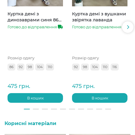
Куртка демі з
Куртка демі з вушками
динозаврами синя 86-
звірятка лаванда
110
Готово до відправлення
Готово до відправлення
Розмір одягу
Розмір одягу
86
92
98
104
110
92
98
104
110
116
475 грн.
475 грн.
В кошик
В кошик
Корисні матеріали