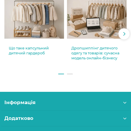
Що таке капсульний
Дропшиппінг дитячого
дитячий гардероб
одягу та товарів: сучасна
модель онлайн-бізнесу
Інформація
Додатково