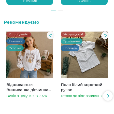
В кошик
В кошик
Рекомендуємо
Хіт продажів!
Хіт продажів!
Новинка
Туреччина
Україна
Новинка
Відшивається.
Поло білий короткий
Вишиванка дівчинка
рукав
колоски
Вихід з цеху: 10.08.2026
Готово до відправлення