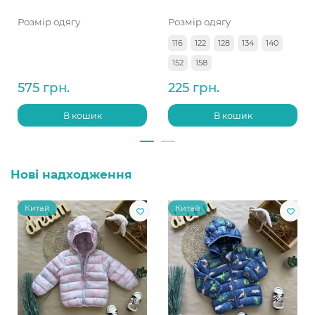
Розмір одягу
Розмір одягу
116
122
128
134
140
152
158
575 грн.
225 грн.
В кошик
В кошик
Нові надходження
Китай
Китай