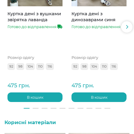
Куртка демі з вушками
Куртка демі з
звірятка лаванда
динозаврами синя
Готово до відправлення
Готово до відправлення
Розмір одягу
Розмір одягу
92
98
104
110
116
92
98
104
110
116
475 грн.
475 грн.
В кошик
В кошик
Корисні матеріали