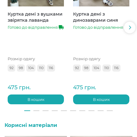
Куртка демі з вушками
Куртка демі з
звірятка лаванда
динозаврами синя
Готово до відправлення
Готово до відправлення
Розмір одягу
Розмір одягу
92
98
104
110
116
92
98
104
110
116
475 грн.
475 грн.
В кошик
В кошик
Корисні матеріали