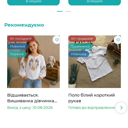
В кошик
В кошик
Рекомендуємо
Хіт продажів!
Хіт продажів!
Новинка
Туреччина
Україна
Новинка
Відшивається.
Поло білий короткий
Вишиванка дівчинка
рукав
колоски
Вихід з цеху: 10.08.2026
Готово до відправлення