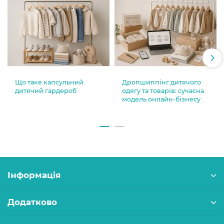
Що таке капсульний
Дропшиппінг дитячого
дитячий гардероб
одягу та товарів: сучасна
модель онлайн-бізнесу
Інформація
Додатково