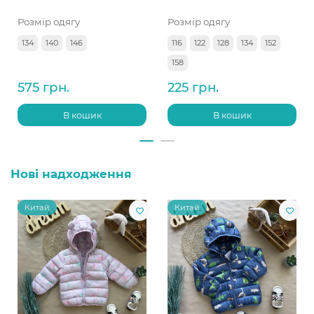
Розмір одягу
Розмір одягу
134
140
146
116
122
128
134
152
158
575 грн.
225 грн.
В кошик
В кошик
Нові надходження
Китай
Китай