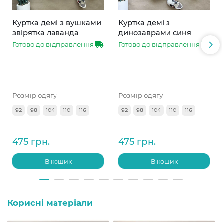
Куртка демі з вушками
Куртка демі з
звірятка лаванда
динозаврами синя
Готово до відправлення
Готово до відправлення
Розмір одягу
Розмір одягу
92
98
104
110
116
92
98
104
110
116
475 грн.
475 грн.
В кошик
В кошик
Корисні матеріали