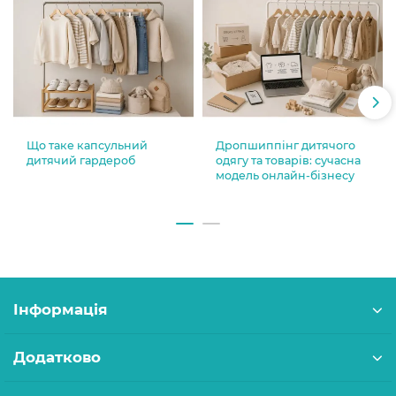
Що таке капсульний
Дропшиппінг дитячого
дитячий гардероб
одягу та товарів: сучасна
модель онлайн-бізнесу
Інформація
Додатково