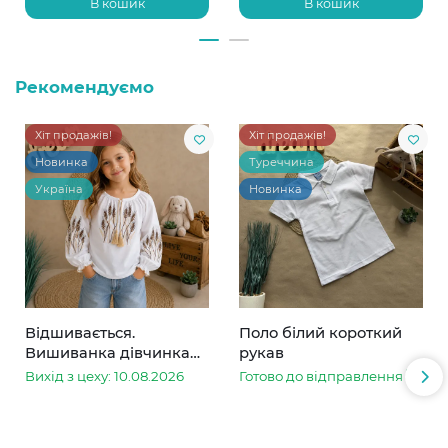
В кошик
В кошик
Рекомендуємо
Хіт продажів!
Хіт продажів!
Новинка
Туреччина
Україна
Новинка
Відшивається.
Поло білий короткий
Вишиванка дівчинка
рукав
колоски
Вихід з цеху: 10.08.2026
Готово до відправлення