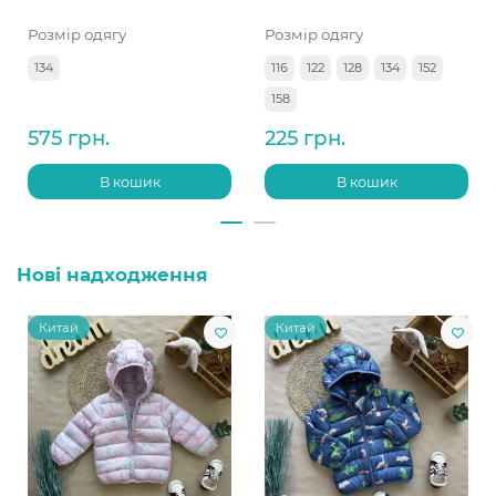
Розмір одягу
Розмір одягу
134
116
122
128
134
152
158
575 грн.
225 грн.
В кошик
В кошик
Нові надходження
Китай
Китай