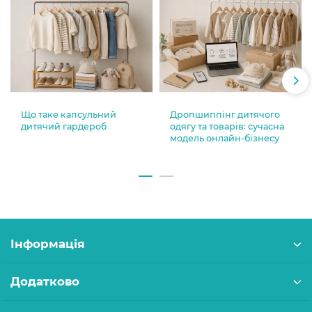
Що таке капсульний
Дропшиппінг дитячого
дитячий гардероб
одягу та товарів: сучасна
модель онлайн-бізнесу
Інформація
Додатково