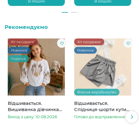
В кошик
В кошик
Рекомендуємо
Хіт продажів!
Хіт продажів!
Новинка
Новинка
Україна
Власне виробництво
Відшивається.
Відшивається.
Вишиванка дівчинка
Спідниця-шорти кутик
колоски
сіра в смужку
Вихід з цеху: 10.08.2026
Готово до відправлення