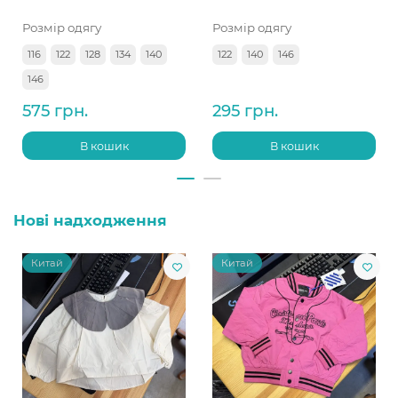
Розмір одягу
Розмір одягу
116
122
128
134
140
122
140
146
146
575 грн.
295 грн.
В кошик
В кошик
Нові надходження
Китай
Китай