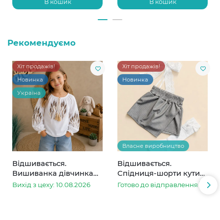
В кошик
В кошик
Рекомендуємо
Хіт продажів!
Хіт продажів!
Новинка
Новинка
Україна
Власне виробництво
Відшивається.
Відшивається.
Вишиванка дівчинка
Спідниця-шорти кутик
колоски
сіра в смужку
Вихід з цеху: 10.08.2026
Готово до відправлення