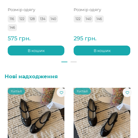
Розмір одягу
Розмір одягу
116
122
128
134
140
122
140
146
146
575 грн.
295 грн.
В кошик
В кошик
Нові надходження
Китай
Китай