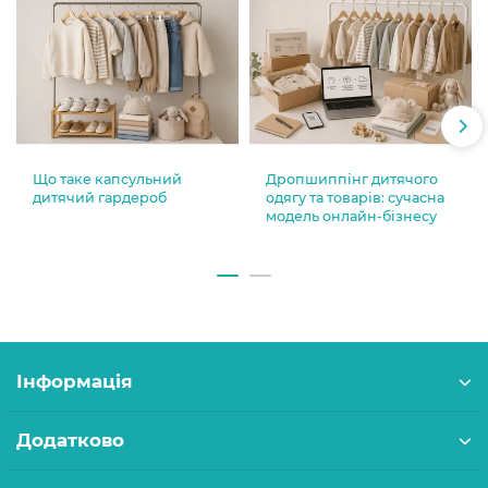
Що таке капсульний
Дропшиппінг дитячого
дитячий гардероб
одягу та товарів: сучасна
модель онлайн-бізнесу
Інформація
Додатково