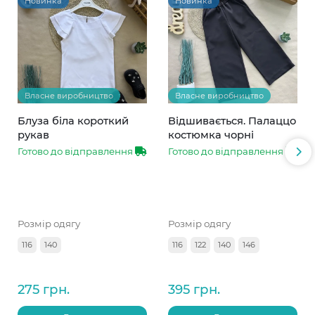
Новинка
Новинка
Власне виробництво
Власне виробництво
Блуза біла короткий
Відшивається. Палаццо
рукав
костюмка чорні
Готово до відправлення
Готово до відправлення
Розмір одягу
Розмір одягу
116
140
116
122
140
146
275 грн.
395 грн.