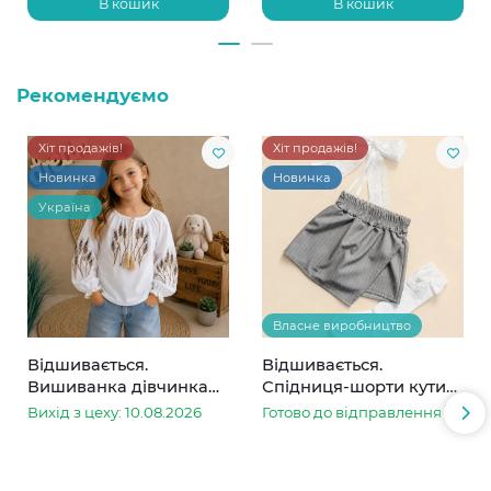
В кошик
В кошик
Рекомендуємо
Хіт продажів!
Хіт продажів!
Новинка
Новинка
Україна
Власне виробництво
Відшивається.
Відшивається.
Вишиванка дівчинка
Спідниця-шорти кутик
колоски
сіра в смужку
Вихід з цеху: 10.08.2026
Готово до відправлення