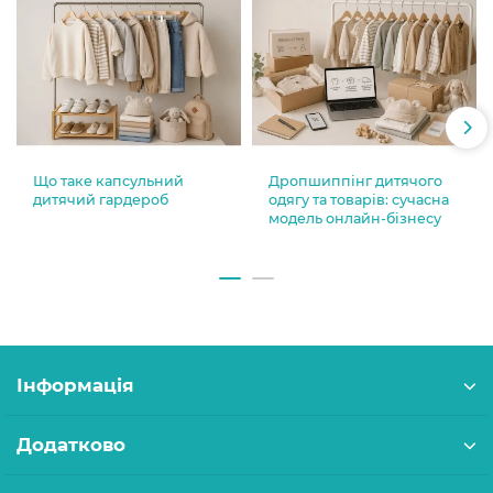
Що таке капсульний
Дропшиппінг дитячого
дитячий гардероб
одягу та товарів: сучасна
модель онлайн-бізнесу
Інформація
Додатково