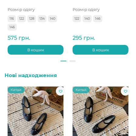
Розмір одягу
Розмір одягу
116
122
128
134
140
122
140
146
146
575 грн.
295 грн.
В кошик
В кошик
Нові надходження
Китай
Китай