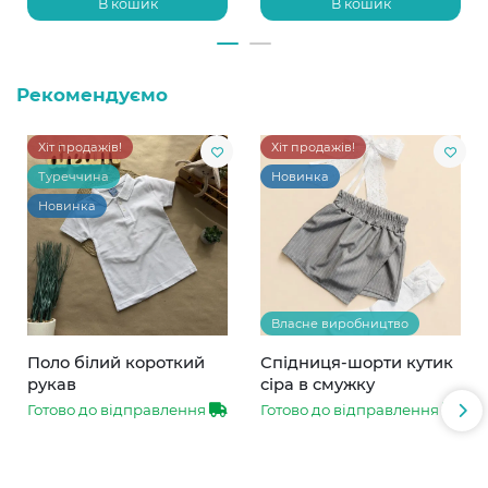
В кошик
В кошик
Рекомендуємо
Хіт продажів!
Хіт продажів!
Туреччина
Новинка
Новинка
Власне виробництво
Поло білий короткий
Спідниця-шорти кутик
рукав
сіра в смужку
Готово до відправлення
Готово до відправлення