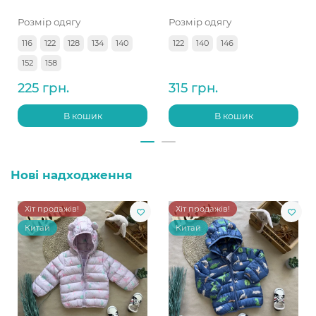
Розмір одягу
Розмір одягу
116
122
128
134
140
122
140
146
152
158
225 грн.
315 грн.
В кошик
В кошик
Нові надходження
Хіт продажів!
Хіт продажів!
Китай
Китай