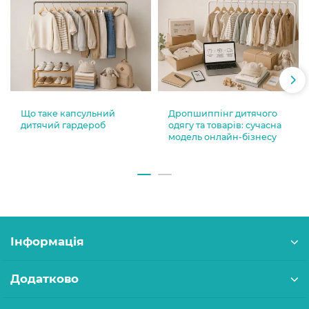
Що таке капсульний
Дропшиппінг дитячого
дитячий гардероб
одягу та товарів: сучасна
модель онлайн-бізнесу
Інформація
Додатково