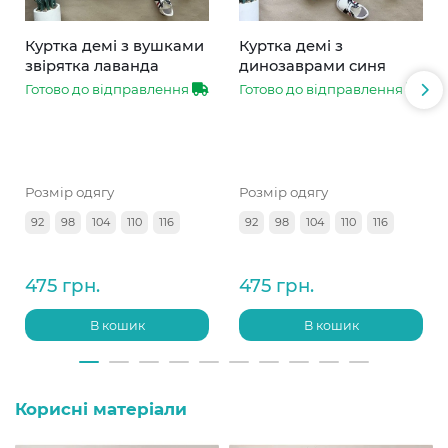
Куртка демі з вушками
Куртка демі з
звірятка лаванда
динозаврами синя
Готово до відправлення
Готово до відправлення
Розмір одягу
Розмір одягу
92
98
104
110
116
92
98
104
110
116
475 грн.
475 грн.
В кошик
В кошик
Корисні матеріали