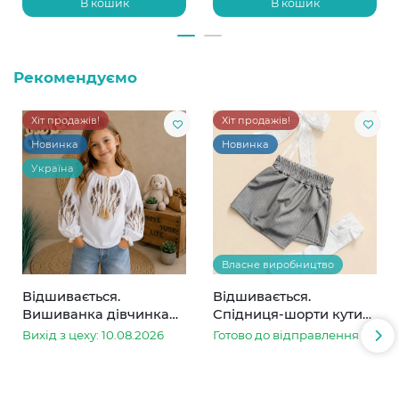
В кошик
В кошик
Рекомендуємо
Хіт продажів!
Хіт продажів!
Новинка
Новинка
Україна
Власне виробництво
Відшивається.
Відшивається.
Вишиванка дівчинка
Спідниця-шорти кутик
колоски
сіра в смужку
Вихід з цеху: 10.08.2026
Готово до відправлення