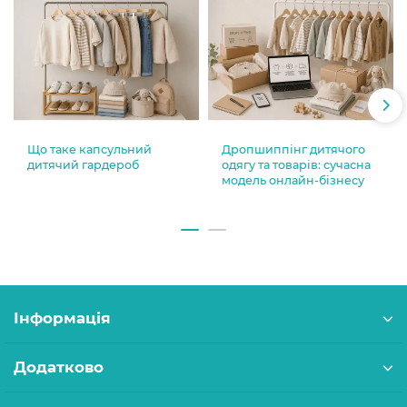
Що таке капсульний
Дропшиппінг дитячого
дитячий гардероб
одягу та товарів: сучасна
модель онлайн-бізнесу
Інформація
Додатково