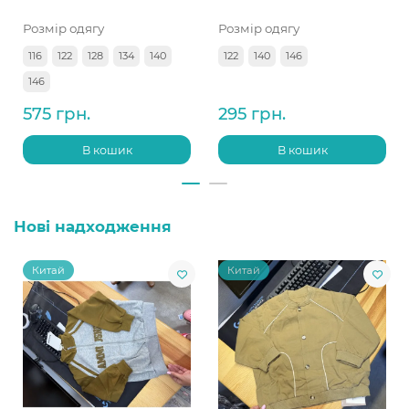
Розмір одягу
Розмір одягу
116
122
128
134
140
122
140
146
146
575 грн.
295 грн.
В кошик
В кошик
Нові надходження
Китай
Китай