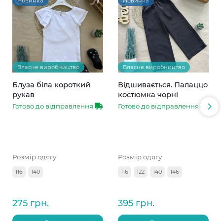
Новинка
Новинка
Власне виробництво
Власне виробництво
Блуза біла короткий
Відшивається. Палаццо
рукав
костюмка чорні
Готово до відправлення
Готово до відправлення
Розмір одягу
Розмір одягу
116
140
116
122
140
146
275 грн.
395 грн.