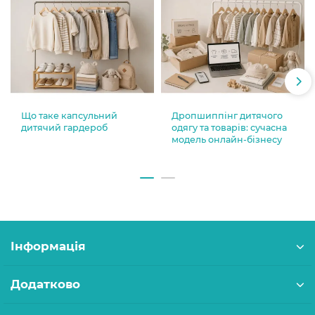
Що таке капсульний
Дропшиппінг дитячого
дитячий гардероб
одягу та товарів: сучасна
модель онлайн-бізнесу
Інформація
Додатково