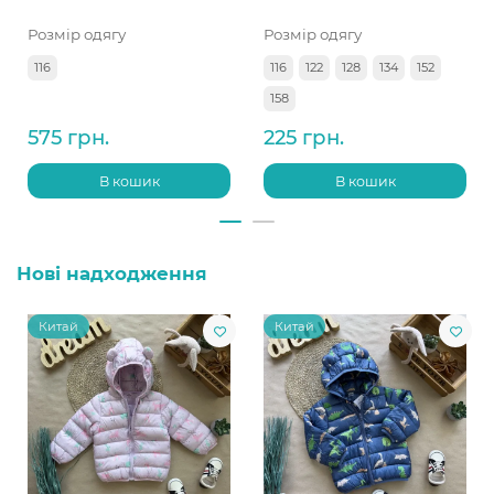
Розмір одягу
Розмір одягу
116
116
122
128
134
152
158
575 грн.
225 грн.
В кошик
В кошик
Нові надходження
Китай
Китай