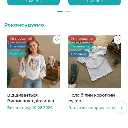
В кошик
В кошик
Рекомендуємо
Хіт продажів!
Хіт продажів!
Новинка
Туреччина
Україна
Новинка
Відшивається.
Поло білий короткий
Вишиванка дівчинка
рукав
колоски
Вихід з цеху: 10.08.2026
Готово до відправлення