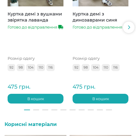
Куртка демі з вушками
Куртка демі з
звірятка лаванда
динозаврами синя
Готово до відправлення
Готово до відправлення
Розмір одягу
Розмір одягу
92
98
104
110
116
92
98
104
110
116
475 грн.
475 грн.
В кошик
В кошик
Корисні матеріали