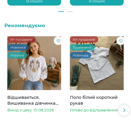
В кошик
В кошик
Рекомендуємо
Хіт продажів!
Хіт продажів!
Новинка
Туреччина
Україна
Новинка
Відшивається.
Поло білий короткий
Вишиванка дівчинка
рукав
колоски
Вихід з цеху: 10.08.2026
Готово до відправлення