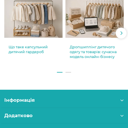
Що таке капсульний
Дропшиппінг дитячого
дитячий гардероб
одягу та товарів: сучасна
модель онлайн-бізнесу
Інформація
Додатково