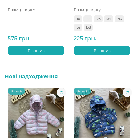
Розмір одягу
Розмір одягу
116
122
128
134
140
152
158
575 грн.
225 грн.
В кошик
В кошик
Нові надходження
Китай
Китай