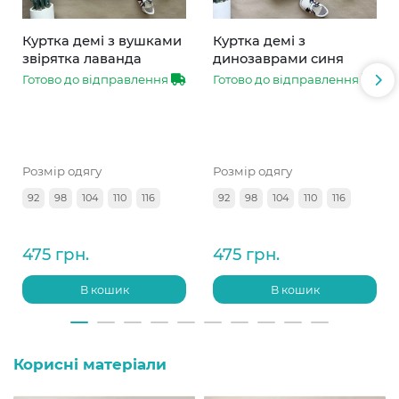
Куртка демі з вушками
Куртка демі з
звірятка лаванда
динозаврами синя
Готово до відправлення
Готово до відправлення
Розмір одягу
Розмір одягу
92
98
104
110
116
92
98
104
110
116
475 грн.
475 грн.
В кошик
В кошик
Корисні матеріали