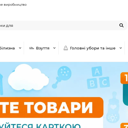
не виробництво
Білизна
Взуття
Головні убори та інше