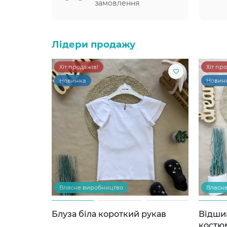
замовлення
Лідери продажу
Хіт продажів!
Хіт пр
Новинка
Новин
Власне виробництво
Власн
Блуза біла короткий рукав
Відши
костю