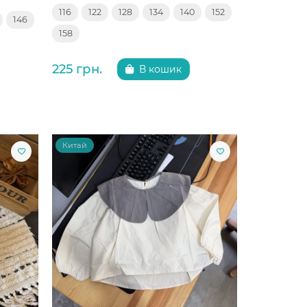
116
122
128
134
140
152
146
158
225 грн.
В кошик
Китай
Китай