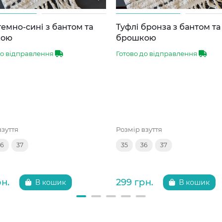
темно-сині з бантом та
Туфлі бронза з бантом та
кою
брошкою
до відправлення
Готово до відправлення
взуття
Розмір взуття
36
37
35
36
37
рн.
299 грн.
В кошик
В кошик