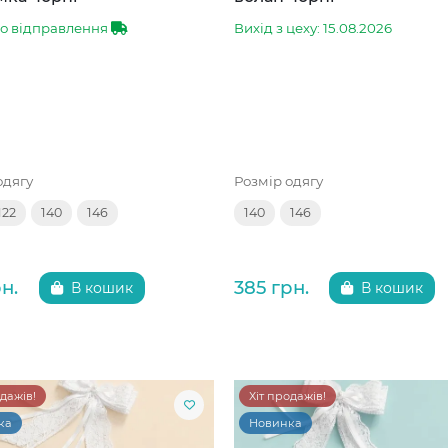
до відправлення
Вихід з цеху: 15.08.2026
одягу
Розмір одягу
122
140
146
140
146
н.
385 грн.
В кошик
В кошик
одажів!
Хіт продажів!
ка
Новинка