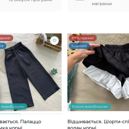
магазини
одажів!
Хіт продажів!
ка
Новинка
е виробництво
Власне виробництво
вається. Палаццо
Відшивається. Шорти-сп
мка чорні
волан чорні