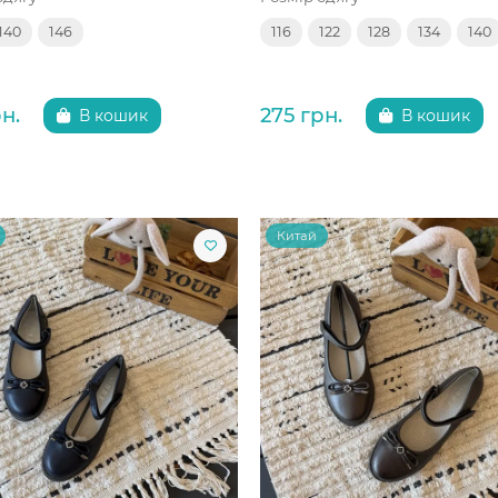
140
146
116
122
128
134
140
н.
275 грн.
В кошик
В кошик
Китай