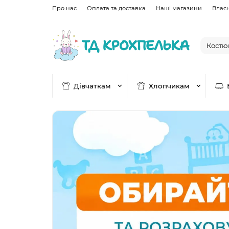
Про нас
Оплата та доставка
Наші магазини
Влас
Дівчаткам
Хлопчикам