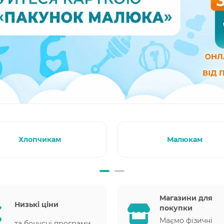
Хлопчикам
Малюкам
Магазини для
Низькі ціни
покупки
Маємо фізичні
та бонусні програми