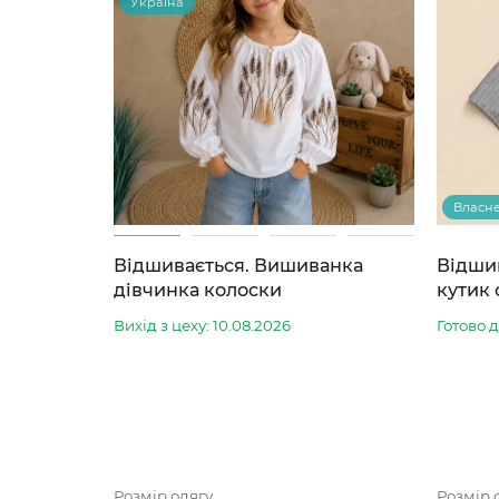
Україна
Власн
Відшивається. Вишиванка
Відши
дівчинка колоски
кутик 
Вихід з цеху: 10.08.2026
Готово 
Розмір одягу
Розмір 