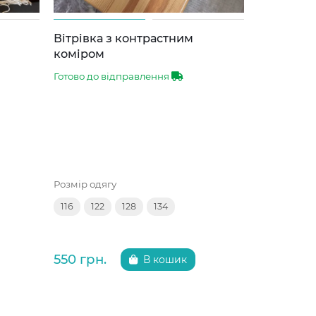
Вітрівка з контрастним
Бомбер - 
коміром
Готово до 
Готово до відправлення
Розмір одяг
Розмір одягу
122
128
116
122
128
134
650 грн.
550 грн.
В кошик