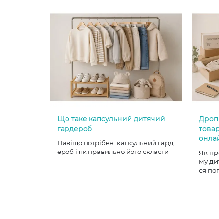
Що таке капсульний дитячий
Дроп
гардероб
товар
онла
Навіщо потрібен капсульний гард
ероб і як правильно його скласти
Як пр
му ди
ся по