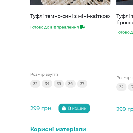
Туфлі темно-сині з міні-квіткою
Туфлі 
брош
Готово до відправлення
Готово 
Розмір взуття
Розмір 
32
34
35
36
37
32
299 грн.
299 г
В кошик
Корисні матеріали