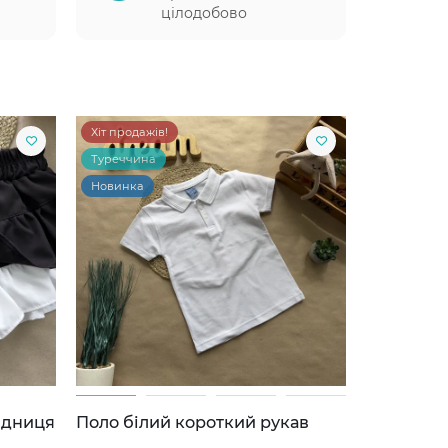
цілодобово
Хіт продажів!
Туреччина
Новинка
ідниця
Поло білий короткий рукав