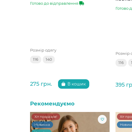
Готово до відправлення
Готово 
Розмір одягу
Розмір 
116
140
116
275 грн.
395 гр
В кошик
Рекомендуємо
Хіт продажів!
Хіт пр
Новинка
Новин