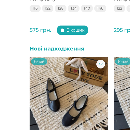
116
122
128
134
140
146
122
575 грн.
295 гр
В кошик
Нові надходження
Китай
Китай