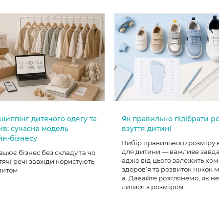
шиппінг дитячого одягу та
Як правильно підібрати р
ів: сучасна модель
взуття дитині
йн-бізнесу
Вибір правильного розміру 
для дитини — важливе завд
ацює бізнес без складу та чо
адже від цього залежить ком
тячі речі завжди користують
здоров’я та розвиток ніжок
питом
а. Давайте розглянемо, як н
литися з розміром.