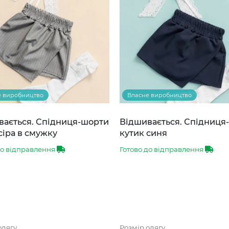
е виробництво
Власне виробництво
вається. Спідниця-шорти
Відшивається. Спідниця
сіра в смужку
кутик синя
до відправлення
Готово до відправлення
одягу
Розмір одягу