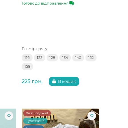
Готово до відправлення
Розмір одягу
116
122
128
134
140
152
158
225 грн.
В кошик
Хіт продажів!
Туреччина