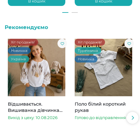
В кошик
В кошик
Рекомендуємо
Хіт продажів!
Хіт продажів!
Новинка
Туреччина
Україна
Новинка
Відшивається.
Поло білий короткий
Вишиванка дівчинка
рукав
колоски
Вихід з цеху: 10.08.2026
Готово до відправлення