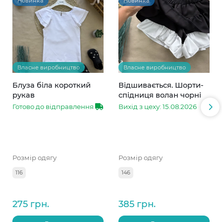
Новинка
Новинка
Власне виробництво
Власне виробництво
Блуза біла короткий
Відшивається. Шорти-
рукав
спідниця волан чорні
Готово до відправлення
Вихід з цеху: 15.08.2026
Розмір одягу
Розмір одягу
116
146
275 грн.
385 грн.