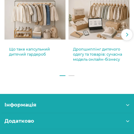
Що таке капсульний
Дропшиппінг дитячого
дитячий гардероб
одягу та товарів: сучасна
модель онлайн-бізнесу
Інформація
Додатково