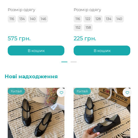
Розмір одягу
Розмір одягу
116
134
140
146
116
122
128
134
140
152
158
575 грн.
225 грн.
В кошик
В кошик
Нові надходження
Китай
Китай