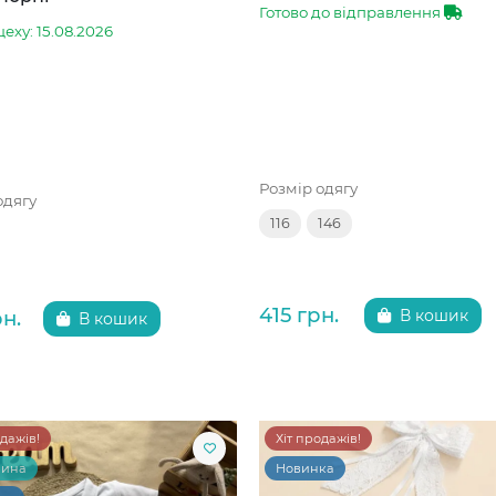
Готово до відправлення
цеху: 15.08.2026
Розмір одягу
одягу
116
146
415 грн.
рн.
В кошик
В кошик
одажів!
Хіт продажів!
чина
Новинка