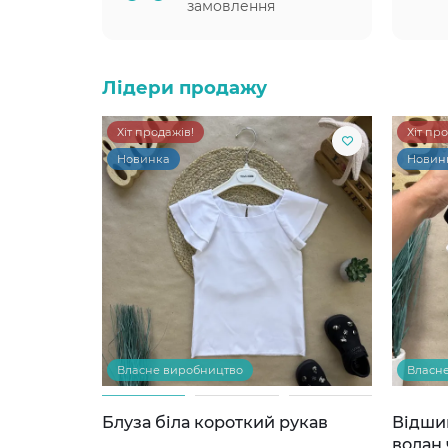
замовлення
Лідери продажу
Хіт продажів!
Хіт пр
Новинка
Новин
Власне виробництво
Власн
Блуза біла короткий рукав
Відши
волан 