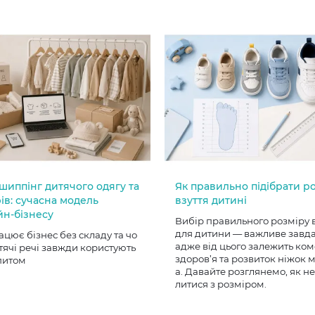
шиппінг дитячого одягу та
Як правильно підібрати р
ів: сучасна модель
взуття дитині
йн-бізнесу
Вибір правильного розміру 
для дитини — важливе завд
ацює бізнес без складу та чо
адже від цього залежить ком
тячі речі завжди користують
здоров’я та розвиток ніжок
питом
а. Давайте розглянемо, як н
литися з розміром.