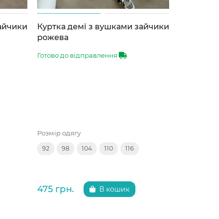
зайчики
Куртка демі з вушками зайчики
Куртка д
рожева
сіра
Готово до відправлення
Готово до 
Розмір одягу
Розмір одяг
92
98
104
110
116
92
98
475 грн.
475 грн.
В кошик