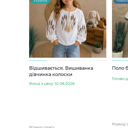
Україна
Новин
Відшивається. Вишиванка
Поло б
дівчинка колоски
Готово 
Вихід з цеху: 10.08.2026
Розмір 
Розмір одягу