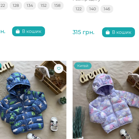
122
128
134
152
158
122
140
146
н.
315 грн.
В кошик
В кошик
Китай