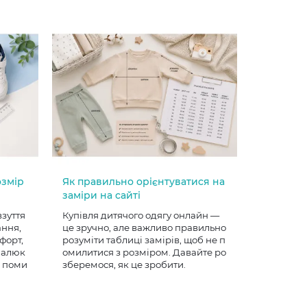
озмір
Як правильно орієнтуватися на
заміри на сайті
взуття
Купівля дитячого одягу онлайн —
ання,
це зручно, але важливо правильно
форт,
розуміти таблиці замірів, щоб не п
 малюк
омилитися з розміром. Давайте ро
е поми
зберемося, як це зробити.