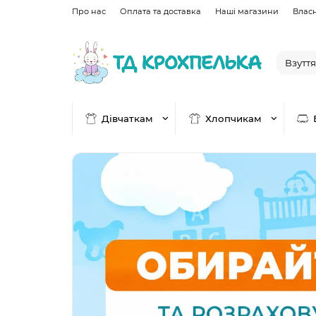
Про нас
Оплата та доставка
Наші магазини
Влас
Дівчаткам
Хлопчикам