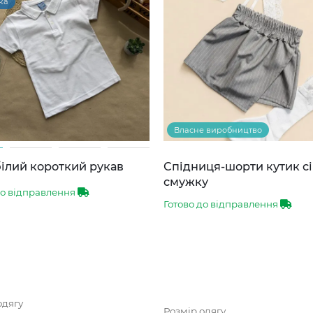
ка
Власне виробництво
ілий короткий рукав
Спідниця-шорти кутик сі
смужку
до відправлення
Готово до відправлення
одягу
Розмір одягу