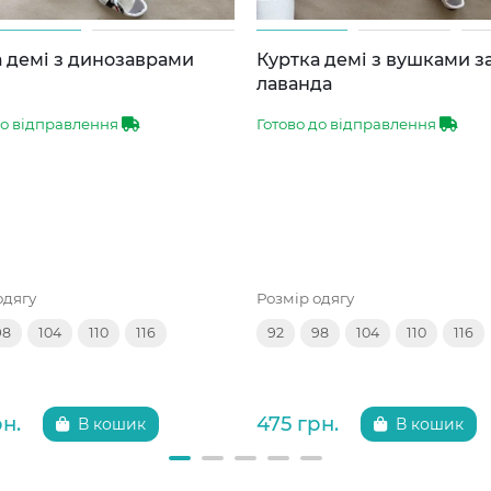
 демі з динозаврами
Куртка демі з вушками 
лаванда
до відправлення
Готово до відправлення
одягу
Розмір одягу
98
104
110
116
92
98
104
110
116
рн.
475 грн.
В кошик
В кошик