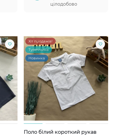
цілодобово
Хіт продажів!
Туреччина
Новинка
Поло білий короткий рукав