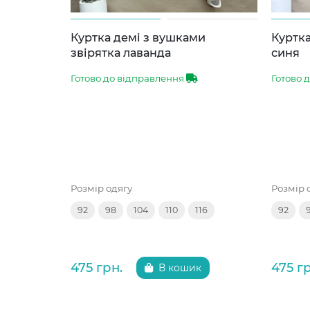
Куртка демі з вушками
Куртка
звірятка лаванда
синя
Готово до відправлення
Готово 
Розмір одягу
Розмір 
92
98
104
110
116
92
475 грн.
475 г
В кошик