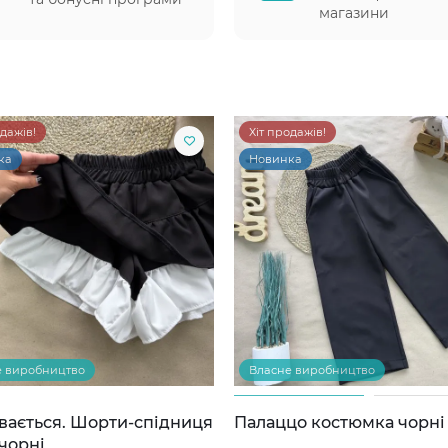
магазини
одажів!
Хіт продажів!
ка
Новинка
е виробництво
Власне виробництво
вається. Шорти-спідниця
Палаццо костюмка чорні
чорні