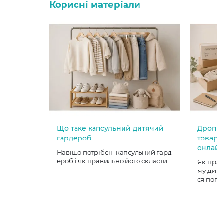
Корисні матеріали
Що таке капсульний дитячий
Дроп
гардероб
товар
онла
Навіщо потрібен капсульний гард
ероб і як правильно його скласти
Як пр
му ди
ся по