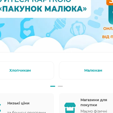
Хлопчикам
Малюкам
Магазини для
Низькі ціни
покупки
Маємо фізичні
та бонусні програми