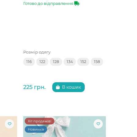
Готово до відправлення
Розмір одягу
116
122
128
134
152
158
225 грн.
В кошик
Хіт продажів!
Новинка