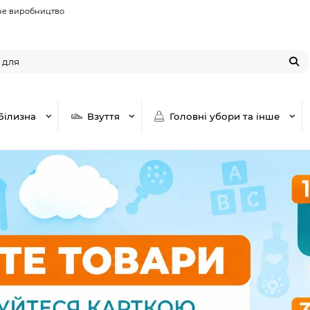
не виробництво
Білизна
Взуття
Головні убори та інше