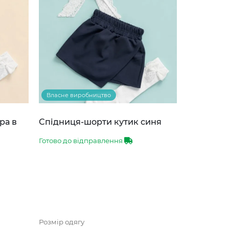
Власне виробництво
ра в
Спідниця-шорти кутик синя
Готово до відправлення
Розмір одягу