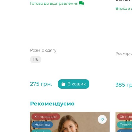
Готово до відправлення
Вихід з 
Розмір одягу
Розмір 
116
275 грн.
385 г
В кошик
Рекомендуємо
Хіт продажів!
Хіт пр
Новинка
Туреч