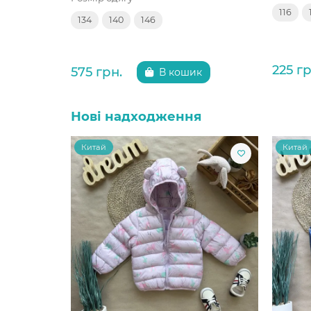
116
134
140
146
225 гр
575 грн.
В кошик
Нові надходження
Китай
Китай