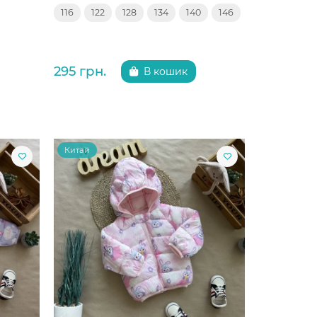
116
122
128
134
140
146
295 грн.
В кошик
Китай
Китай