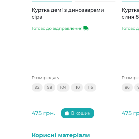
Куртка демі з динозаврами
Куртка
сіра
синя 8
Готово до відправлення
Готово 
Розмір одягу
Розмір 
92
98
104
110
116
86
475 грн.
475 г
В кошик
Корисні матеріали