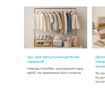
Що таке капсульний дитячий
Дроп
гардероб
товар
онла
Навіщо потрібен капсульний гард
ероб і як правильно його скласти
Як пр
му ди
ся по