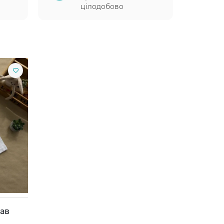
цілодобово
кав