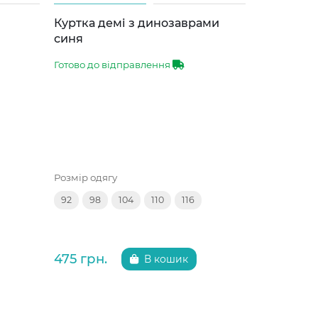
Куртка демі з динозаврами
Куртка д
синя
лаванда
Готово до відправлення
Готово до 
Розмір одягу
Розмір одяг
92
98
104
110
116
92
98
475 грн.
475 грн.
В кошик