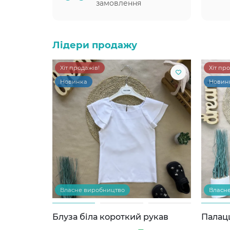
замовлення
Лідери продажу
Хіт продажів!
Хіт пр
Новинка
Новин
Власне виробництво
Власн
Блуза біла короткий рукав
Палац