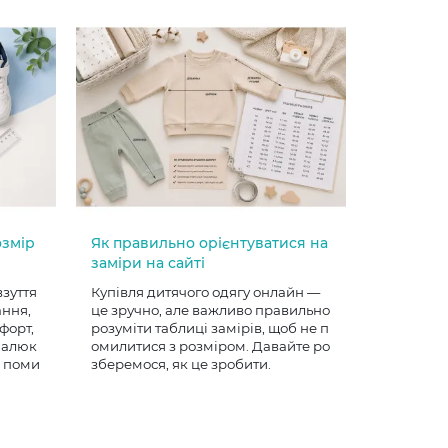
озмір
Як правильно орієнтуватися на
заміри на сайті
взуття
Купівля дитячого одягу онлайн —
ання,
це зручно, але важливо правильно
форт,
розуміти таблиці замірів, щоб не п
 малюк
омилитися з розміром. Давайте ро
е поми
зберемося, як це зробити.