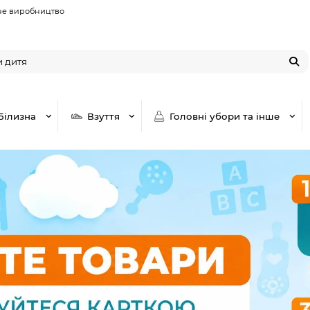
не виробництво
Білизна
Взуття
Головні убори та інше