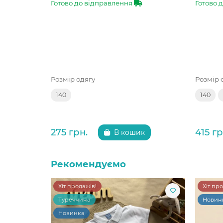
Готово до відправлення
Готово 
Розмір одягу
Розмір 
140
140
275 грн.
415 гр
В кошик
Рекомендуємо
Хіт продажів!
Хіт пр
Туреччина
Новин
Новинка