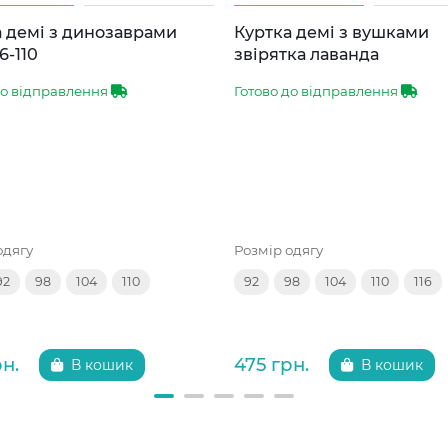
 демі з динозаврами
Куртка демі з вушками
6-110
звірятка лаванда
до відправлення
Готово до відправлення
одягу
Розмір одягу
92
98
104
110
92
98
104
110
116
рн.
475 грн.
В кошик
В кошик