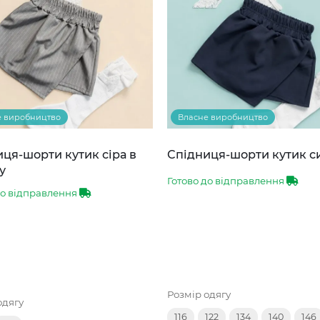
е виробництво
Власне виробництво
ця-шорти кутик сіра в
Спідниця-шорти кутик с
у
Готово до відправлення
до відправлення
Розмір одягу
одягу
116
122
134
140
146