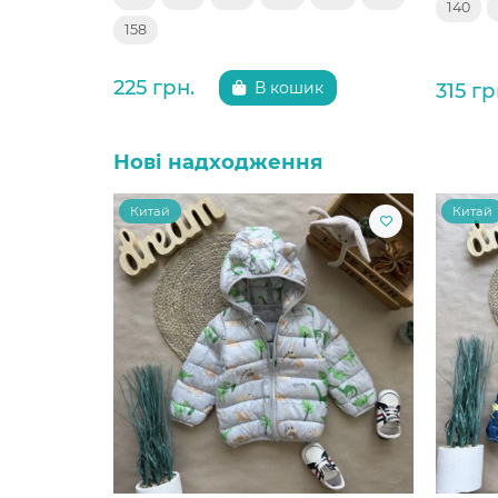
140
158
225 грн.
315 гр
В кошик
Нові надходження
Китай
Китай