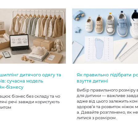
шиппінг дитячого одягу та
Як правильно підібрати р
ів: сучасна модель
взуття дитині
йн-бізнесу
Вибір правильного розміру 
для дитини — важливе завд
ацює бізнес без складу та чо
адже від цього залежить ком
тячі речі завжди користують
здоров’я та розвиток ніжок
питом
а. Давайте розглянемо, як н
литися з розміром.