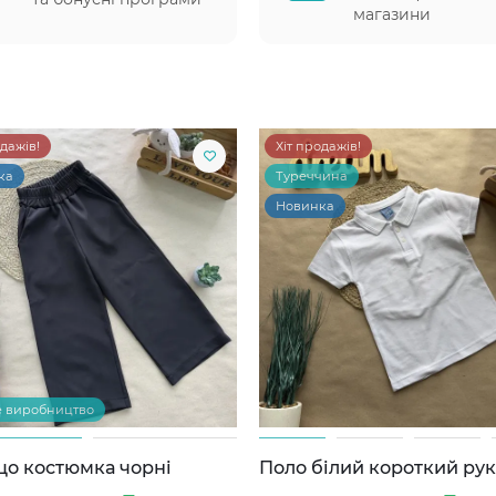
магазини
одажів!
Хіт продажів!
ка
Туреччина
Новинка
е виробництво
цо костюмка чорні
Поло білий короткий ру