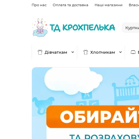
Про нас
Оплата та доставка
Наші магазини
Влас
Дівчаткам
Хлопчикам