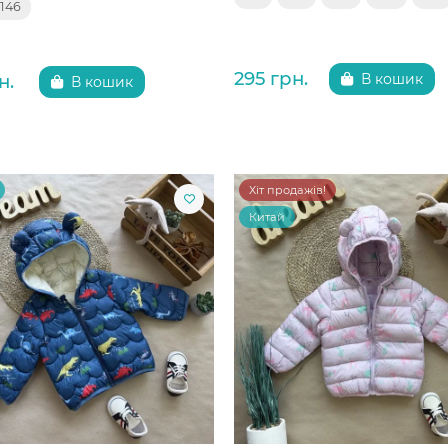
146
295 грн.
н.
В кошик
В кошик
Хіт продажів!
Китай