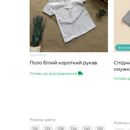
Власн
Поло білий короткий рукав
Спідни
смужк
Готово до відправлення
Готово 
Розмір одягу
Розмір 
116
122
128
134
140
152