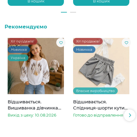
В кошик
В кошик
Рекомендуємо
Хіт продажів!
Хіт продажів!
Новинка
Новинка
Україна
Власне виробництво
Відшивається.
Відшивається.
Вишиванка дівчинка
Спідниця-шорти кутик
колоски
сіра в смужку
Вихід з цеху: 10.08.2026
Готово до відправлення