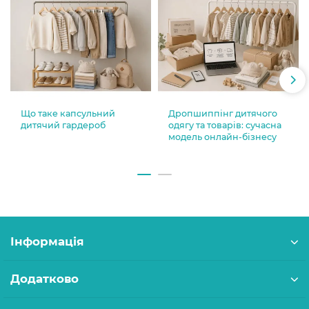
Що таке капсульний
Дропшиппінг дитячого
дитячий гардероб
одягу та товарів: сучасна
модель онлайн-бізнесу
Інформація
Додатково