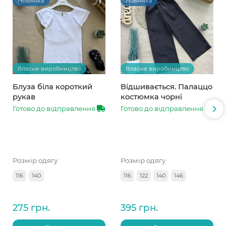
Новинка
Новинка
Власне виробництво
Власне виробництво
Блуза біла короткий
Відшивається. Палаццо
рукав
костюмка чорні
Готово до відправлення
Готово до відправлення
Розмір одягу
Розмір одягу
116
140
116
122
140
146
275 грн.
395 грн.