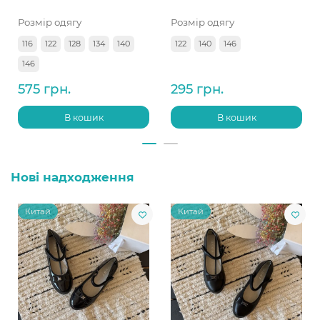
Розмір одягу
Розмір одягу
116
122
128
134
140
122
140
146
146
575 грн.
295 грн.
В кошик
В кошик
Нові надходження
Китай
Китай