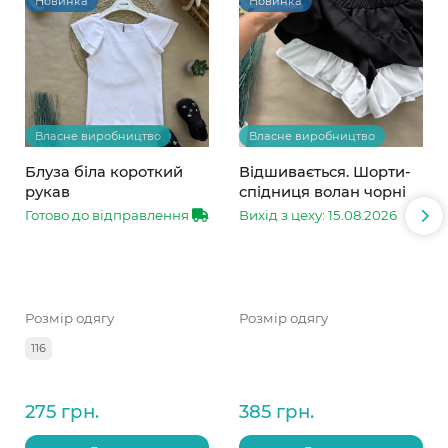
Новинка
Новинка
Власне виробництво
Власне виробництво
Блуза біла короткий
Відшивається. Шорти-
рукав
спідниця волан чорні
Готово до відправлення
Вихід з цеху: 15.08.2026
Розмір одягу
Розмір одягу
116
275 грн.
385 грн.