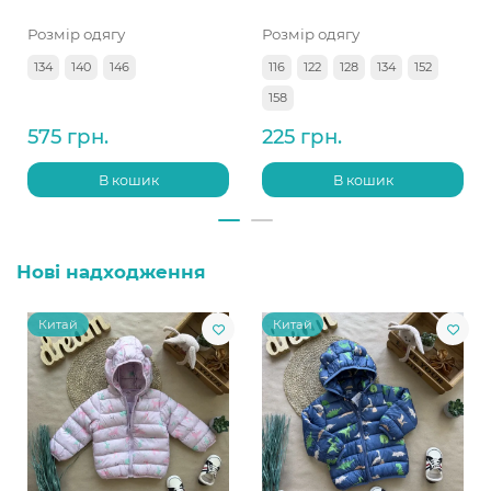
Розмір одягу
Розмір одягу
134
140
146
116
122
128
134
152
158
575 грн.
225 грн.
В кошик
В кошик
Нові надходження
Китай
Китай