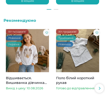
В кошик
В кошик
Рекомендуємо
Хіт продажів!
Хіт продажів!
Новинка
Туреччина
Україна
Новинка
Відшивається.
Поло білий короткий
Вишиванка дівчинка
рукав
колоски
Вихід з цеху: 10.08.2026
Готово до відправлення