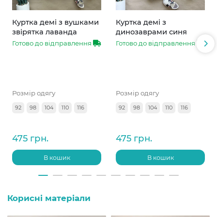
Куртка демі з вушками
Куртка демі з
звірятка лаванда
динозаврами синя
Готово до відправлення
Готово до відправлення
Розмір одягу
Розмір одягу
92
98
104
110
116
92
98
104
110
116
475 грн.
475 грн.
В кошик
В кошик
Корисні матеріали