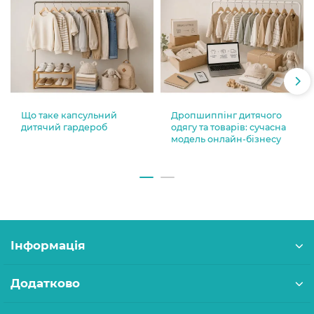
Що таке капсульний
Дропшиппінг дитячого
дитячий гардероб
одягу та товарів: сучасна
модель онлайн-бізнесу
Інформація
Додатково