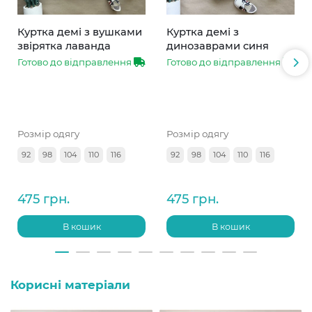
Куртка демі з вушками
Куртка демі з
звірятка лаванда
динозаврами синя
Готово до відправлення
Готово до відправлення
Розмір одягу
Розмір одягу
92
98
104
110
116
92
98
104
110
116
475 грн.
475 грн.
В кошик
В кошик
Корисні матеріали