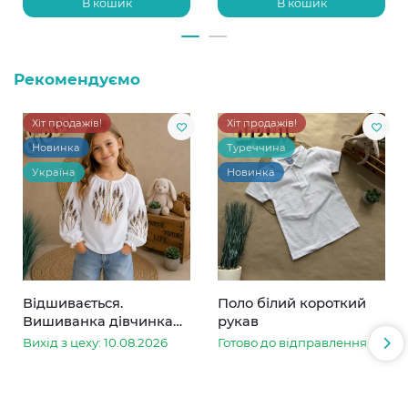
В кошик
В кошик
Рекомендуємо
Хіт продажів!
Хіт продажів!
Новинка
Туреччина
Україна
Новинка
Відшивається.
Поло білий короткий
Вишиванка дівчинка
рукав
колоски
Вихід з цеху: 10.08.2026
Готово до відправлення