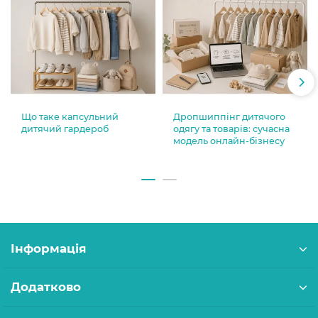
Що таке капсульний
Дропшиппінг дитячого
дитячий гардероб
одягу та товарів: сучасна
модель онлайн-бізнесу
Інформація
Додатково