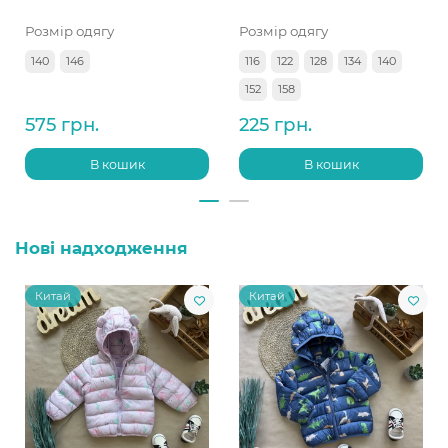
Розмір одягу
Розмір одягу
140
146
116
122
128
134
140
152
158
575 грн.
225 грн.
В кошик
В кошик
Нові надходження
Китай
Китай