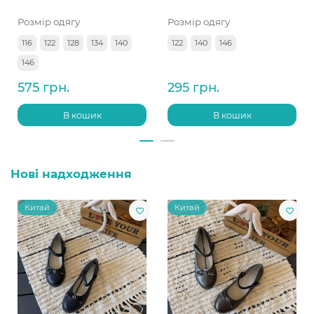
Розмір одягу
Розмір одягу
116
122
128
134
140
122
140
146
146
575 грн.
295 грн.
В кошик
В кошик
Нові надходження
Китай
Китай