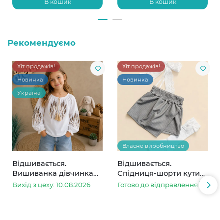
В кошик
В кошик
Рекомендуємо
Хіт продажів!
Хіт продажів!
Новинка
Новинка
Україна
Власне виробництво
Відшивається.
Відшивається.
Вишиванка дівчинка
Спідниця-шорти кутик
колоски
сіра в смужку
Вихід з цеху: 10.08.2026
Готово до відправлення