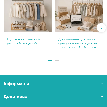
Що таке капсульний
Дропшиппінг дитячого
дитячий гардероб
одягу та товарів: сучасна
модель онлайн-бізнесу
Інформація
Додатково