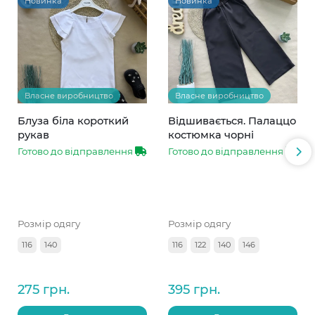
Новинка
Новинка
Власне виробництво
Власне виробництво
Блуза біла короткий
Відшивається. Палаццо
рукав
костюмка чорні
Готово до відправлення
Готово до відправлення
Розмір одягу
Розмір одягу
116
140
116
122
140
146
275 грн.
395 грн.