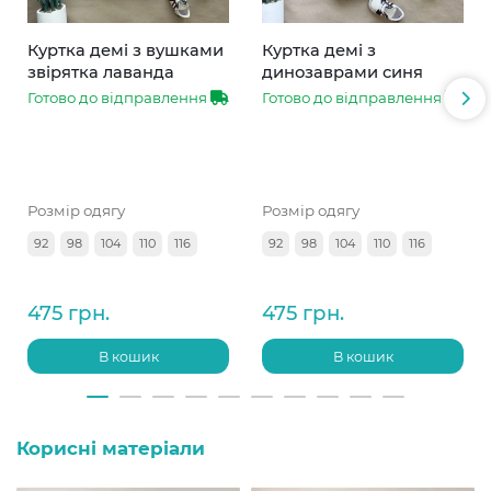
Куртка демі з вушками
Куртка демі з
звірятка лаванда
динозаврами синя
Готово до відправлення
Готово до відправлення
Розмір одягу
Розмір одягу
92
98
104
110
116
92
98
104
110
116
475 грн.
475 грн.
В кошик
В кошик
Корисні матеріали