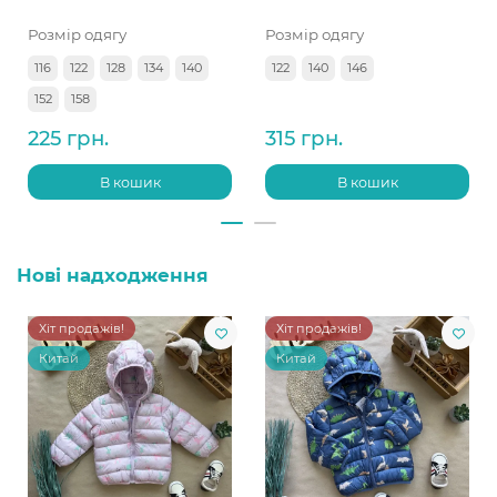
Розмір одягу
Розмір одягу
116
122
128
134
140
122
140
146
152
158
225 грн.
315 грн.
В кошик
В кошик
Нові надходження
Хіт продажів!
Хіт продажів!
Китай
Китай