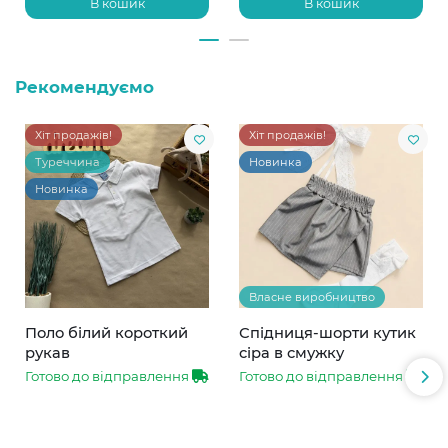
В кошик
В кошик
Рекомендуємо
Хіт продажів!
Хіт продажів!
Туреччина
Новинка
Новинка
Власне виробництво
Поло білий короткий
Спідниця-шорти кутик
рукав
сіра в смужку
Готово до відправлення
Готово до відправлення