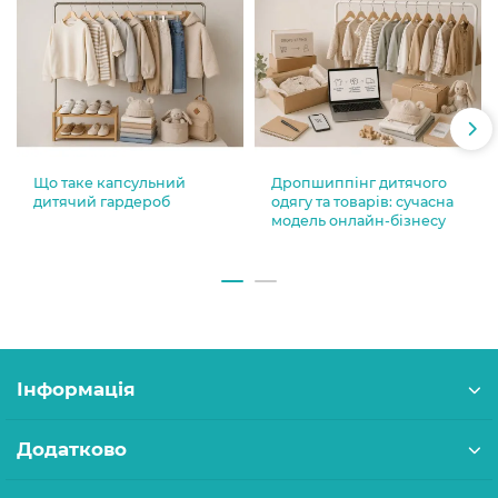
Що таке капсульний
Дропшиппінг дитячого
дитячий гардероб
одягу та товарів: сучасна
модель онлайн-бізнесу
Інформація
Додатково