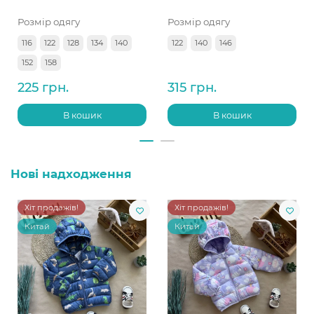
Розмір одягу
Розмір одягу
116
122
128
134
140
122
140
146
152
158
225 грн.
315 грн.
В кошик
В кошик
Нові надходження
Хіт продажів!
Хіт продажів!
Китай
Китай