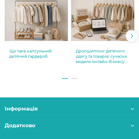
Що таке капсульний
Дропшиппінг дитячого
дитячий гардероб
одягу та товарів: сучасна
модель онлайн-бізнесу
Інформація
Додатково