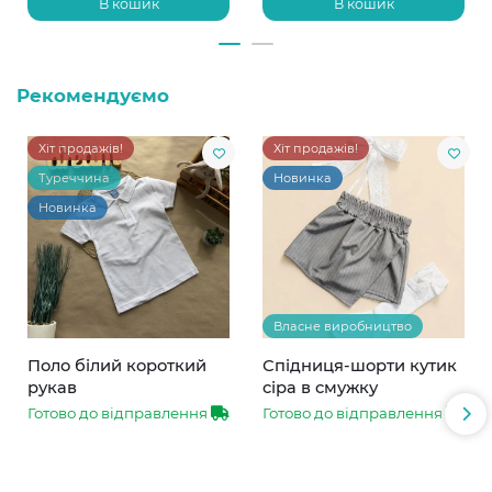
В кошик
В кошик
Рекомендуємо
Хіт продажів!
Хіт продажів!
Туреччина
Новинка
Новинка
Власне виробництво
Поло білий короткий
Спідниця-шорти кутик
рукав
сіра в смужку
Готово до відправлення
Готово до відправлення