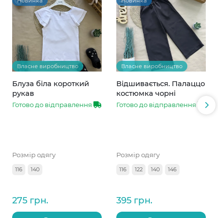
Новинка
Новинка
Власне виробництво
Власне виробництво
Блуза біла короткий
Відшивається. Палаццо
рукав
костюмка чорні
Готово до відправлення
Готово до відправлення
Розмір одягу
Розмір одягу
116
140
116
122
140
146
275 грн.
395 грн.