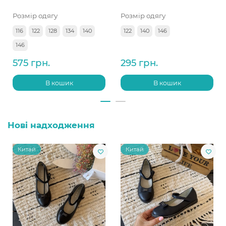
Розмір одягу
Розмір одягу
116
122
128
134
140
122
140
146
146
575 грн.
295 грн.
В кошик
В кошик
Нові надходження
Китай
Китай