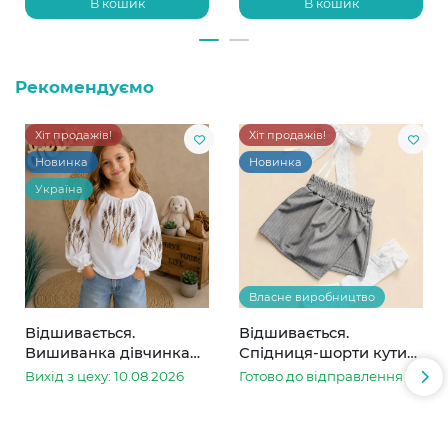
В кошик
В кошик
Рекомендуємо
Хіт продажів!
Хіт продажів!
Новинка
Новинка
Україна
Власне виробництво
Відшивається.
Відшивається.
Вишиванка дівчинка
Спідниця-шорти кутик
колоски
сіра в смужку
Вихід з цеху: 10.08.2026
Готово до відправлення