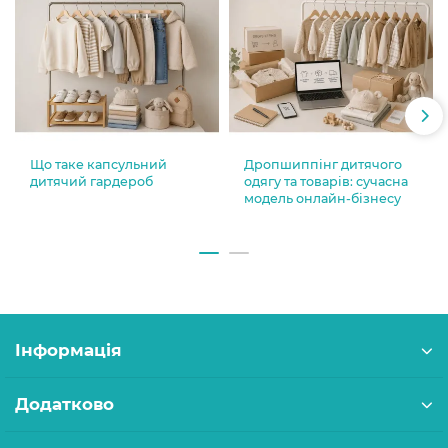
Що таке капсульний
Дропшиппінг дитячого
дитячий гардероб
одягу та товарів: сучасна
модель онлайн-бізнесу
Інформація
Додатково