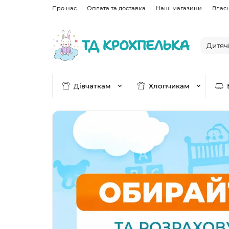
Про нас
Оплата та доставка
Наші магазини
Влас
Дівчаткам
Хлопчикам