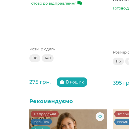
Готово до відправлення
Готово 
Розмір одягу
Розмір 
116
140
116
275 грн.
395 гр
В кошик
Рекомендуємо
Хіт продажів!
Хіт пр
Новинка
Новин