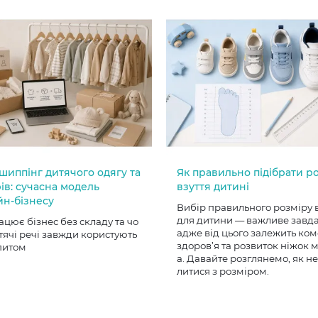
шиппінг дитячого одягу та
Як правильно підібрати р
ів: сучасна модель
взуття дитині
йн-бізнесу
Вибір правильного розміру 
для дитини — важливе завд
ацює бізнес без складу та чо
адже від цього залежить ком
тячі речі завжди користують
здоров’я та розвиток ніжок
питом
а. Давайте розглянемо, як н
литися з розміром.