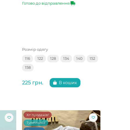
Готово до відправлення
Розмір одягу
116
122
128
134
140
152
158
225 грн.
В кошик
Хіт продажів!
Туреччина