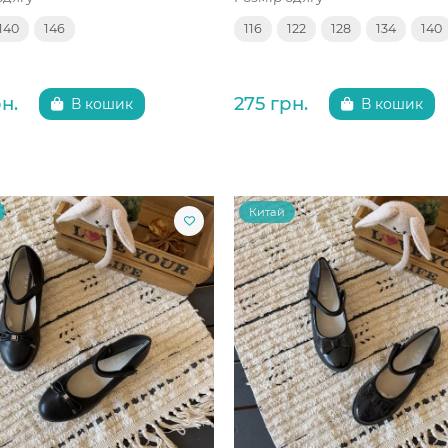
140
146
116
122
128
134
140
н.
275 грн.
В кошик
В кошик
Китай