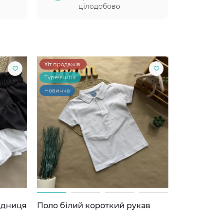
цілодобово
Хіт продажів!
Туреччина
Новинка
ідниця
Поло білий короткий рукав