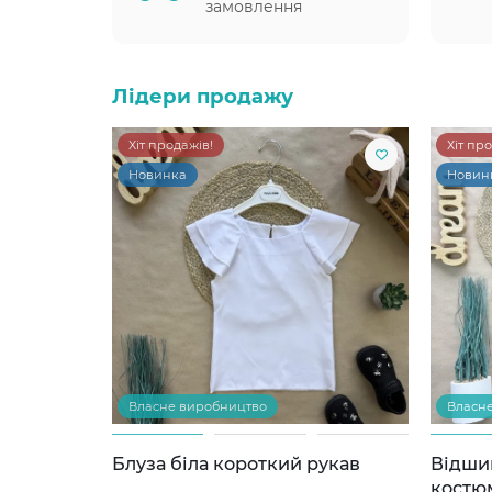
замовлення
Лідери продажу
Хіт продажів!
Хіт пр
Новинка
Новин
Власне виробництво
Власн
Блуза біла короткий рукав
Відши
костю