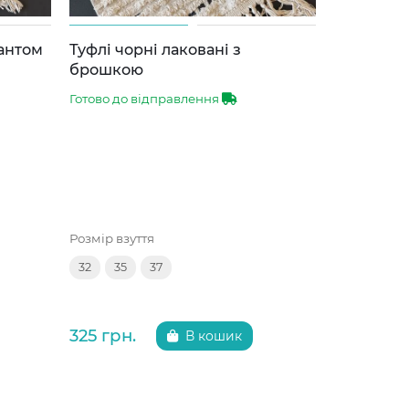
бантом
Туфлі чорні лаковані з
Туфлі тем
брошкою
брошкою
Готово до відправлення
Готово до 
Розмір взуття
Розмір взут
32
35
37
35
36
325 грн.
325 грн.
В кошик