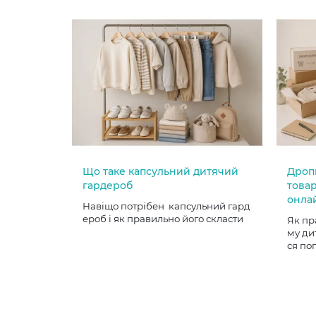
Що таке капсульний дитячий
Дроп
гардероб
товар
онла
Навіщо потрібен капсульний гард
ероб і як правильно його скласти
Як пр
му ди
ся по