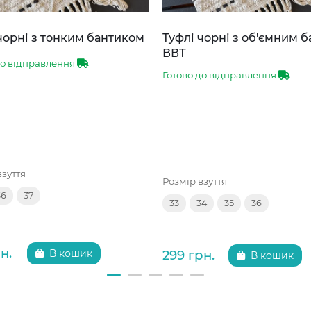
чорні з тонким бантиком
Туфлі чорні з об'ємним 
ВВТ
до відправлення
Готово до відправлення
взуття
Розмір взуття
36
37
33
34
35
36
н.
299 грн.
В кошик
В кошик