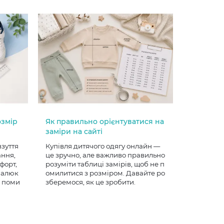
озмір
Як правильно орієнтуватися на
заміри на сайті
взуття
Купівля дитячого одягу онлайн —
ання,
це зручно, але важливо правильно
форт,
розуміти таблиці замірів, щоб не п
 малюк
омилитися з розміром. Давайте ро
е поми
зберемося, як це зробити.