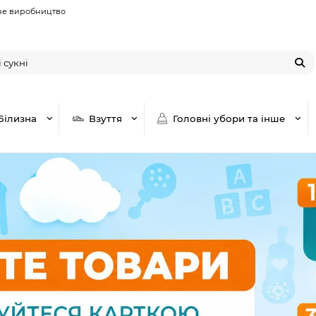
не виробництво
Білизна
Взуття
Головні убори та інше