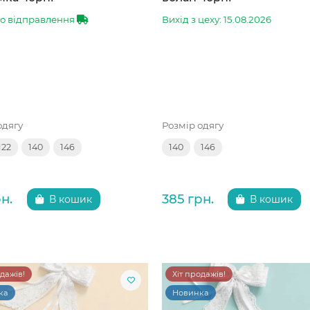
до відправлення
Вихід з цеху: 15.08.2026
одягу
Розмір одягу
122
140
146
140
146
н.
385 грн.
В кошик
В кошик
одажів!
Хіт продажів!
ка
Новинка