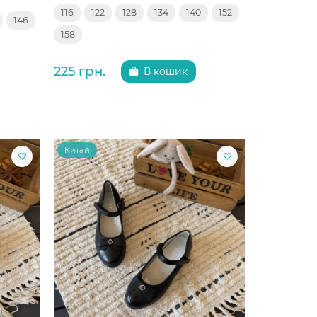
116
122
128
134
140
152
146
158
225 грн.
В кошик
Китай
Китай