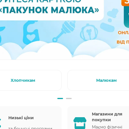
Хлопчикам
Малюкам
Магазини для
Низькі ціни
покупки
Маємо фізичні
та бонусні програми