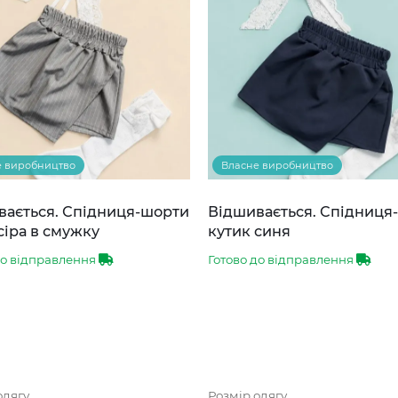
е виробництво
Власне виробництво
вається. Спідниця-шорти
Відшивається. Спідниця
сіра в смужку
кутик синя
до відправлення
Готово до відправлення
одягу
Розмір одягу