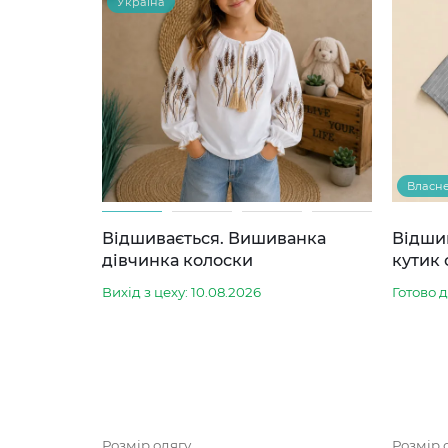
Україна
Власн
Відшивається. Вишиванка
Відши
дівчинка колоски
кутик 
Вихід з цеху: 10.08.2026
Готово 
Розмір одягу
Розмір 