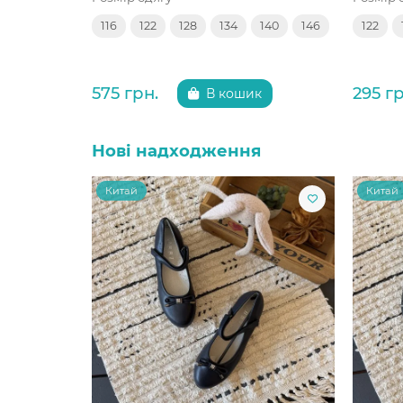
116
122
128
134
140
146
122
575 грн.
295 гр
В кошик
Нові надходження
Китай
Китай