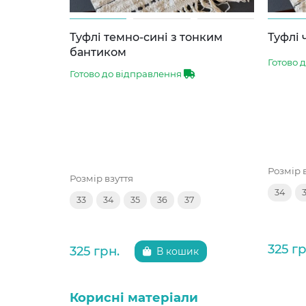
Туфлі темно-сині з тонким
Туфлі 
бантиком
Готово 
Готово до відправлення
Розмір 
Розмір взуття
34
33
34
35
36
37
325 гр
325 грн.
В кошик
Корисні матеріали