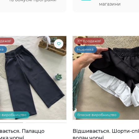
магазини
одажів!
Хіт продажів!
ка
Новинка
е виробництво
Власне виробництво
вається. Палаццо
Відшивається. Шорти-сп
мка чорні
волан чорні