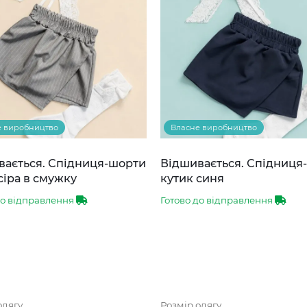
е виробництво
Власне виробництво
вається. Спідниця-шорти
Відшивається. Спідниця
сіра в смужку
кутик синя
до відправлення
Готово до відправлення
одягу
Розмір одягу