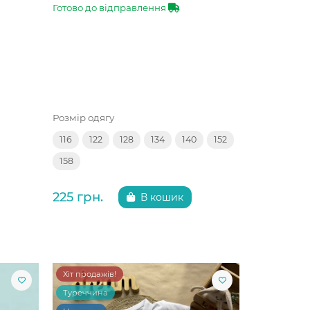
Готово до відправлення
Розмір одягу
116
122
128
134
140
152
158
225 грн.
В кошик
Хіт продажів!
Туреччина