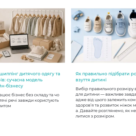
шиппінг дитячого одягу та
Як правильно підібрати р
ів: сучасна модель
взуття дитині
йн-бізнесу
Вибір правильного розміру 
для дитини — важливе завд
ацює бізнес без складу та чо
адже від цього залежить ком
тячі речі завжди користують
здоров’я та розвиток ніжок
питом
а. Давайте розглянемо, як н
литися з розміром.