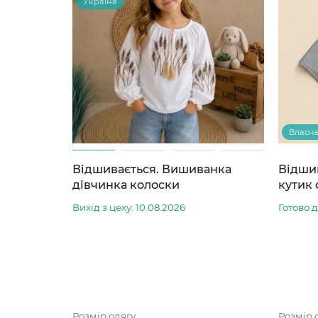
Україна
Власн
Відшивається. Вишиванка
Відши
дівчинка колоски
кутик 
Вихід з цеху: 10.08.2026
Готово 
Розмір одягу
Розмір 