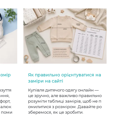
озмір
Як правильно орієнтуватися на
заміри на сайті
взуття
Купівля дитячого одягу онлайн —
ання,
це зручно, але важливо правильно
форт,
розуміти таблиці замірів, щоб не п
 малюк
омилитися з розміром. Давайте ро
е поми
зберемося, як це зробити.