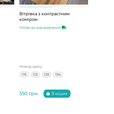
Вітрівка з контрастним
Бомбер - 
коміром
Готово до 
Готово до відправлення
Розмір одяг
Розмір одягу
122
128
116
122
128
134
650 грн.
550 грн.
В кошик