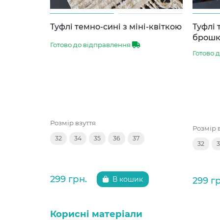
Туфлі темно-сині з міні-квіткою
Туфлі 
брош
Готово до відправлення
Готово 
Розмір взуття
Розмір 
32
34
35
36
37
32
299 грн.
299 г
В кошик
Корисні матеріали