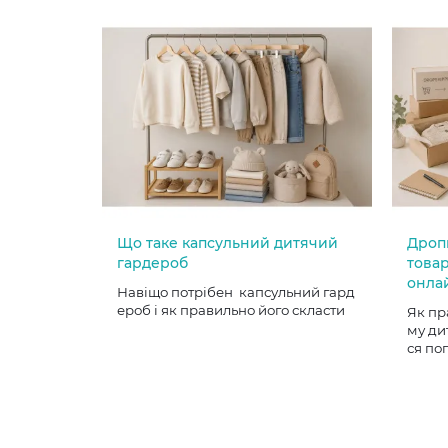
Що таке капсульний дитячий
Дроп
гардероб
товар
онла
Навіщо потрібен капсульний гард
ероб і як правильно його скласти
Як пр
му ди
ся по