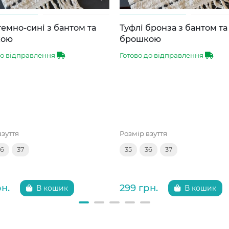
темно-сині з бантом та
Туфлі бронза з бантом та
кою
брошкою
до відправлення
Готово до відправлення
взуття
Розмір взуття
36
37
35
36
37
рн.
299 грн.
В кошик
В кошик