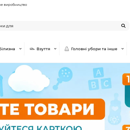
не виробництво
Білизна
Взуття
Головні убори та інше