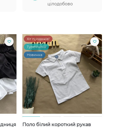
цілодобово
Хіт продажів!
Туреччина
Новинка
ідниця
Поло білий короткий рукав