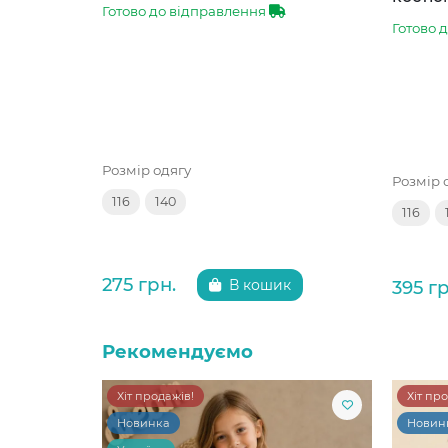
Готово до відправлення
Готово 
Розмір одягу
Розмір 
116
140
116
275 грн.
395 гр
В кошик
Рекомендуємо
Хіт продажів!
Хіт пр
Новинка
Новин