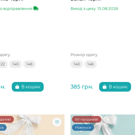
до відправлення
Вихід з цеху: 15.08.2026
одягу
Розмір одягу
122
140
146
140
146
н.
385 грн.
В кошик
В кошик
одажів!
Хіт продажів!
ка
Новинка