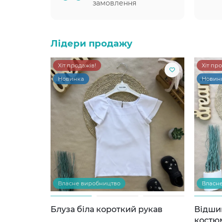
замовлення
Лідери продажу
Хіт продажів!
Хіт пр
Новинка
Новин
Власне виробництво
Власн
Блуза біла короткий рукав
Відши
костю