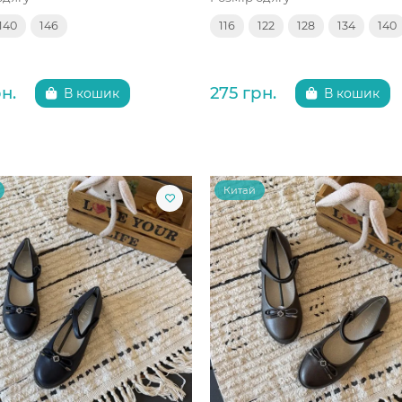
140
146
116
122
128
134
140
н.
275 грн.
В кошик
В кошик
Китай