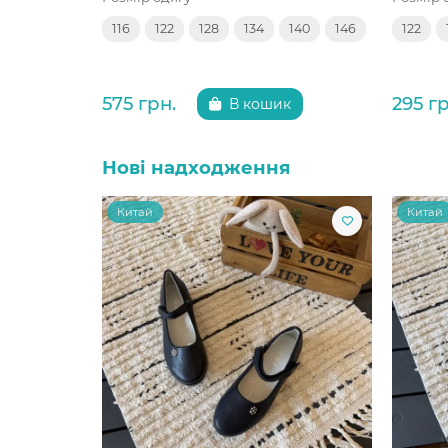
116
122
128
134
140
146
122
575 грн.
295 гр
В кошик
Нові надходження
Китай
Китай