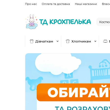
Про нас
Оплата та доставка
Наші магазини
Влас
Дівчаткам
Хлопчикам