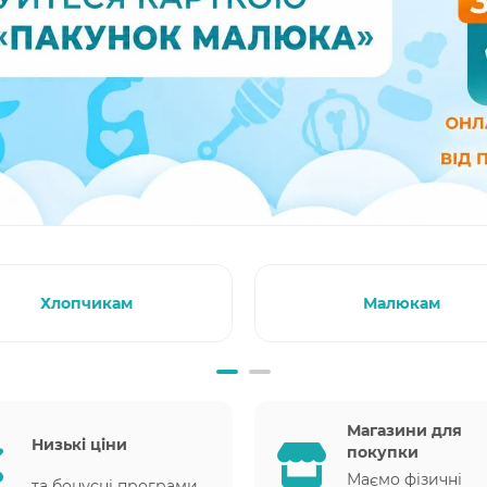
Хлопчикам
Малюкам
Магазини для
Низькі ціни
покупки
Маємо фізичні
та бонусні програми