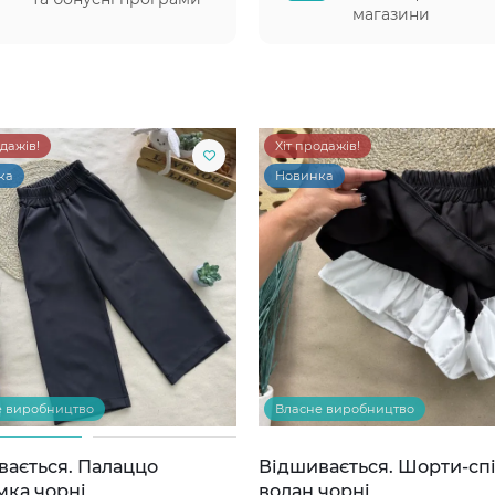
магазини
одажів!
Хіт продажів!
ка
Новинка
е виробництво
Власне виробництво
вається. Палаццо
Відшивається. Шорти-сп
мка чорні
волан чорні