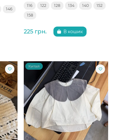
116
122
128
134
140
152
146
158
225 грн.
В кошик
Китай
Китай