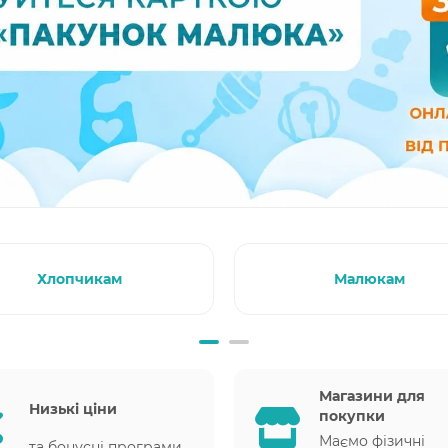
Хлопчикам
Малюкам
Магазини для
Низькі ціни
покупки
Маємо фізичні
та бонусні програми