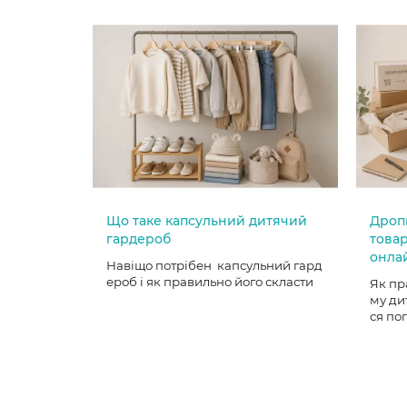
Що таке капсульний дитячий
Дроп
гардероб
товар
онла
Навіщо потрібен капсульний гард
ероб і як правильно його скласти
Як пр
му ди
ся по