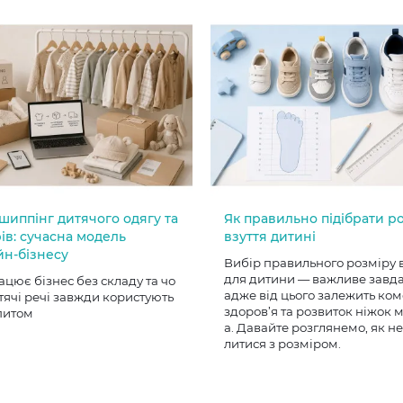
шиппінг дитячого одягу та
Як правильно підібрати р
ів: сучасна модель
взуття дитині
йн-бізнесу
Вибір правильного розміру 
для дитини — важливе завд
ацює бізнес без складу та чо
адже від цього залежить ком
тячі речі завжди користують
здоров’я та розвиток ніжок
питом
а. Давайте розглянемо, як н
литися з розміром.