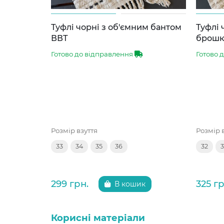
Туфлі чорні з об'ємним бантом
Туфлі 
ВВТ
брош
Готово до відправлення
Готово 
Розмір взуття
Розмір 
33
34
35
36
32
3
299 грн.
325 гр
В кошик
Корисні матеріали