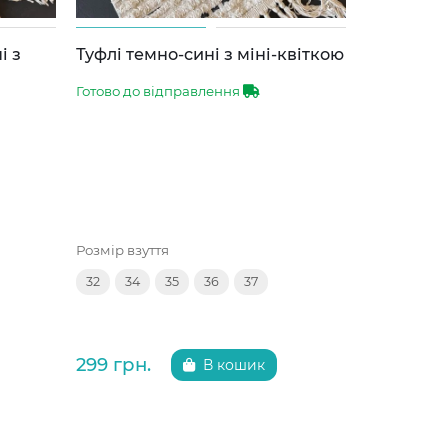
і з
Туфлі темно-сині з міні-квіткою
Туфлі тем
брошкою
Готово до відправлення
Готово до 
Розмір взуття
Розмір взут
32
34
35
36
37
32
36
299 грн.
299 грн.
В кошик