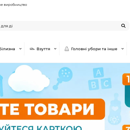
не виробництво
Білизна
Взуття
Головні убори та інше