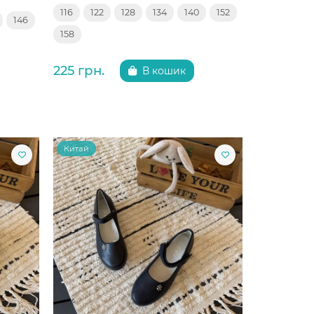
116
122
128
134
140
152
146
158
225 грн.
В кошик
Китай
Китай