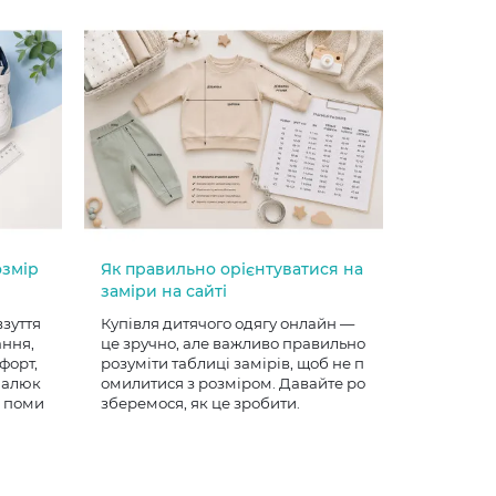
озмір
Як правильно орієнтуватися на
заміри на сайті
взуття
Купівля дитячого одягу онлайн —
ання,
це зручно, але важливо правильно
форт,
розуміти таблиці замірів, щоб не п
 малюк
омилитися з розміром. Давайте ро
е поми
зберемося, як це зробити.