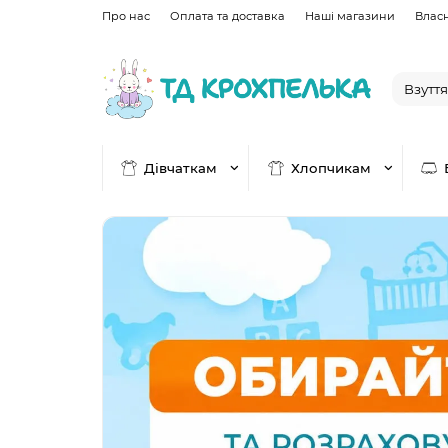
Про нас
Оплата та доставка
Наші магазини
Влас
Дівчаткам
Хлопчикам