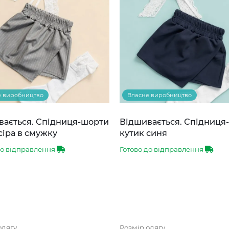
е виробництво
Власне виробництво
вається. Спідниця-шорти
Відшивається. Спідниця
сіра в смужку
кутик синя
до відправлення
Готово до відправлення
одягу
Розмір одягу