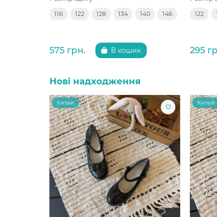
116
122
128
134
140
146
122
575 грн.
295 гр
В кошик
Нові надходження
Китай
Китай