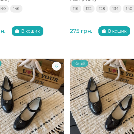
140
146
116
122
128
134
140
н.
275 грн.
В кошик
В кошик
Китай