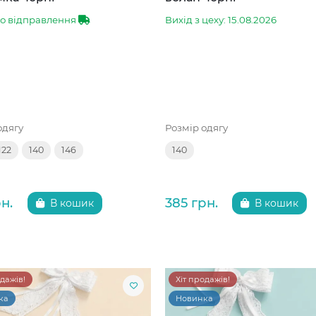
до відправлення
Вихід з цеху: 15.08.2026
одягу
Розмір одягу
122
140
146
140
н.
385 грн.
В кошик
В кошик
одажів!
Хіт продажів!
ка
Новинка