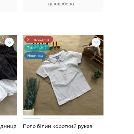
цілодобово
Хіт продажів!
Туреччина
Новинка
ідниця
Поло білий короткий рукав