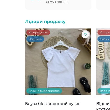
замовлення
Лідери продажу
Хіт продажів!
Хіт пр
Новинка
Новин
Власне виробництво
Власн
Блуза біла короткий рукав
Відши
костю