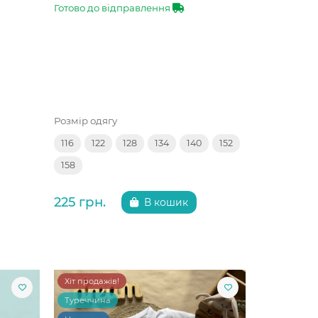
Готово до відправлення
Розмір одягу
116
122
128
134
140
152
158
225 грн.
В кошик
Хіт продажів!
Туреччина