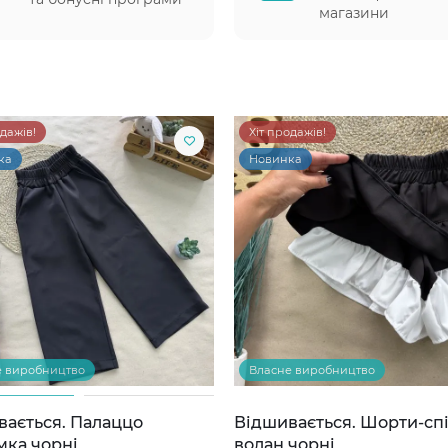
магазини
одажів!
Хіт продажів!
ка
Новинка
е виробництво
Власне виробництво
вається. Палаццо
Відшивається. Шорти-сп
мка чорні
волан чорні