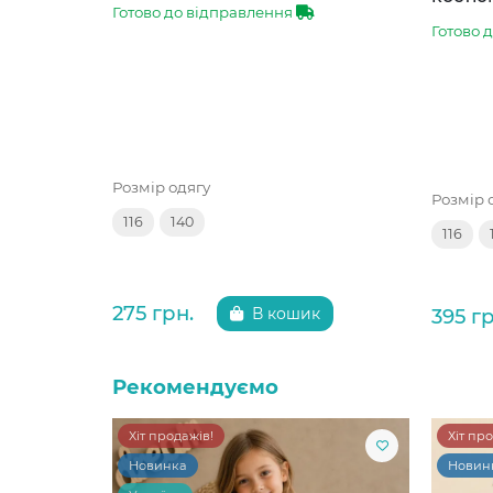
Готово до відправлення
Готово 
Розмір одягу
Розмір 
116
140
116
275 грн.
395 гр
В кошик
Рекомендуємо
Хіт продажів!
Хіт пр
Новинка
Новин