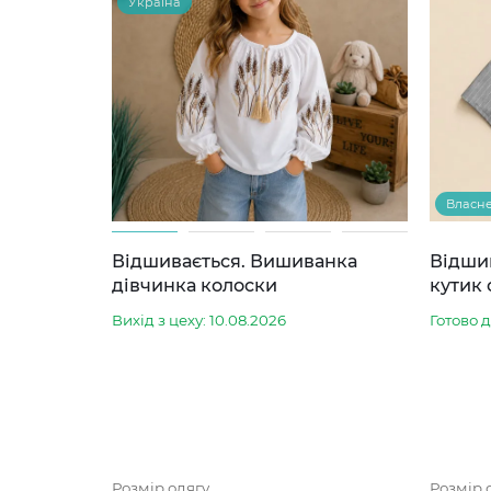
Україна
Власн
Відшивається. Вишиванка
Відши
дівчинка колоски
кутик 
Вихід з цеху: 10.08.2026
Готово 
Розмір одягу
Розмір 