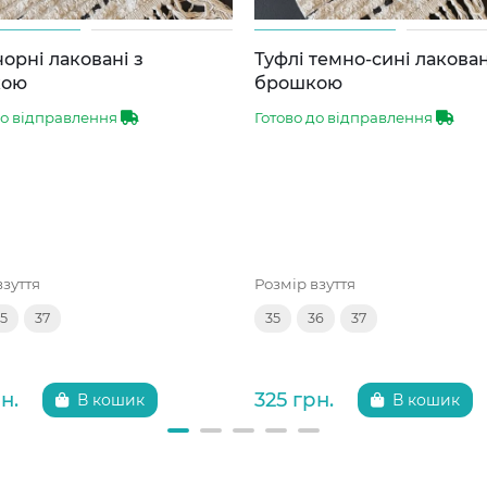
чорні лаковані з
Туфлі темно-сині лакован
кою
брошкою
до відправлення
Готово до відправлення
взуття
Розмір взуття
5
37
35
36
37
н.
325 грн.
В кошик
В кошик