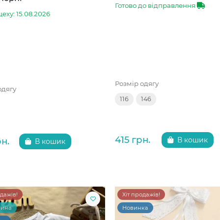
Готово до відправлення
цеху: 15.08.2026
Розмір одягу
одягу
116
146
415 грн.
рн.
В кошик
В кошик
одажів!
Хіт продажів!
чина
Новинка