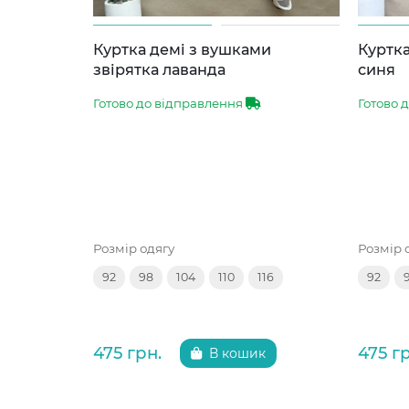
Куртка демі з вушками
Куртка
звірятка лаванда
синя
Готово до відправлення
Готово 
Розмір одягу
Розмір 
92
98
104
110
116
92
475 грн.
475 г
В кошик