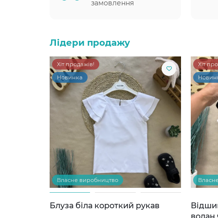
замовлення
Лідери продажу
Хіт продажів!
Хіт пр
Новинка
Новин
Власне виробництво
Власн
Блуза біла короткий рукав
Відши
волан 