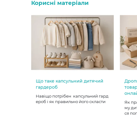
Корисні матеріали
Що таке капсульний дитячий
Дроп
гардероб
товар
онла
Навіщо потрібен капсульний гард
ероб і як правильно його скласти
Як пр
му ди
ся по