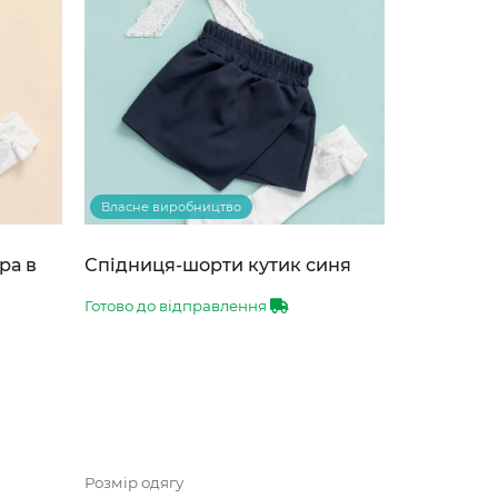
Власне виробництво
ра в
Спідниця-шорти кутик синя
Готово до відправлення
Розмір одягу