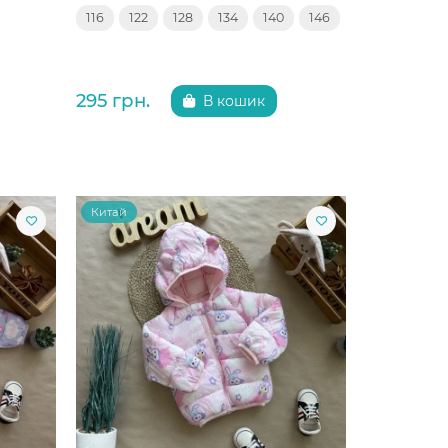
116
122
128
134
140
146
295 грн.
В кошик
Китай
Китай