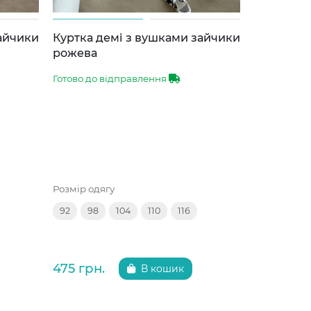
зайчики
Куртка демі з вушками зайчики
Куртка д
рожева
сіра
Готово до відправлення
Готово до 
Розмір одягу
Розмір одяг
92
98
104
110
116
92
98
475 грн.
475 грн.
В кошик