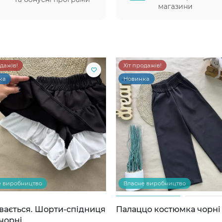
магазини
одажів!
Хіт продажів!
ка
Новинка
е виробництво
Власне виробництво
вається. Шорти-спідниця
Палаццо костюмка чорні
чорні