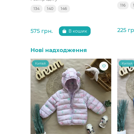
116
134
140
146
225 гр
575 грн.
В кошик
Нові надходження
Китай
Китай