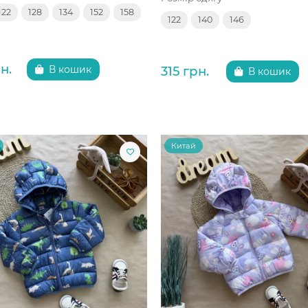
122
128
134
152
158
122
140
146
н.
315 грн.
В кошик
В кошик
Китай