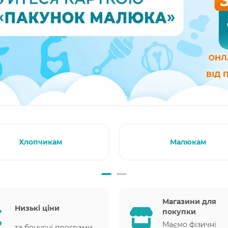
Хлопчикам
Малюкам
Магазини для
Низькі ціни
покупки
Маємо фізичні
та бонусні програми