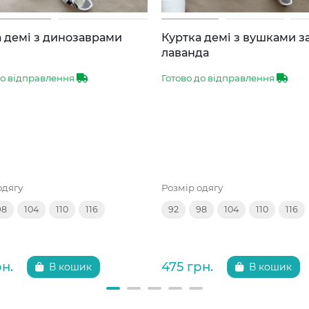
 демі з динозаврами
Куртка демі з вушками 
лаванда
до відправлення
Готово до відправлення
одягу
Розмір одягу
98
104
110
116
92
98
104
110
116
рн.
475 грн.
В кошик
В кошик