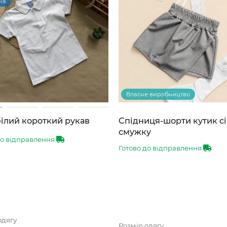
ка
Власне виробництво
ілий короткий рукав
Спідниця-шорти кутик сі
смужку
до відправлення
Готово до відправлення
одягу
Розмір одягу