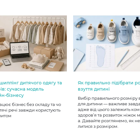
шиппінг дитячого одягу та
Як правильно підібрати р
ів: сучасна модель
взуття дитині
йн-бізнесу
Вибір правильного розміру 
для дитини — важливе завд
ацює бізнес без складу та чо
адже від цього залежить ком
тячі речі завжди користують
здоров’я та розвиток ніжок
питом
а. Давайте розглянемо, як н
литися з розміром.