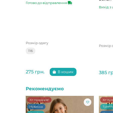
Готово до відправлення
Вихід з 
Розмір одягу
Розмір 
116
275 грн.
385 г
В кошик
Рекомендуємо
Хіт продажів!
Хіт пр
Новинка
Туреч