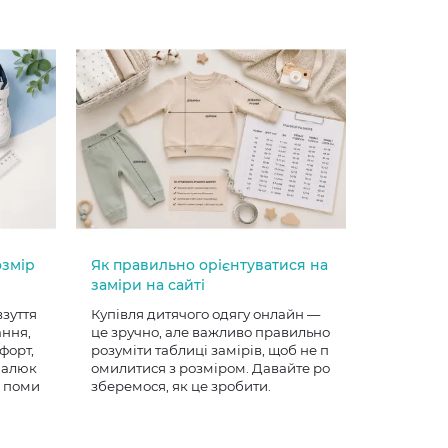
озмір
Як правильно орієнтуватися на
заміри на сайті
взуття
Купівля дитячого одягу онлайн —
ання,
це зручно, але важливо правильно
форт,
розуміти таблиці замірів, щоб не п
 малюк
омилитися з розміром. Давайте ро
е поми
зберемося, як це зробити.