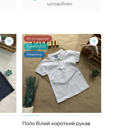
цілодобово
Хіт продажів!
Туреччина
Новинка
Поло білий короткий рукав