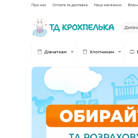
Про нас
Оплата та доставка
Наші магазини
Влас
Дівчаткам
Хлопчикам