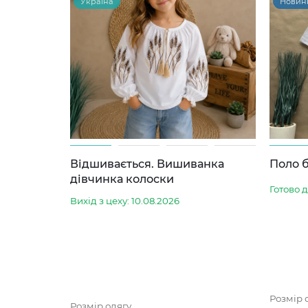
Україна
Новин
Відшивається. Вишиванка
Поло б
дівчинка колоски
Готово 
Вихід з цеху: 10.08.2026
Розмір 
Розмір одягу