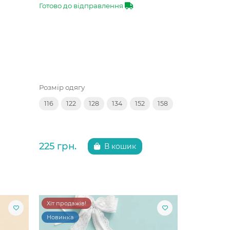
Готово до відправлення
Розмір одягу
116
122
128
134
152
158
225 грн.
В кошик
Хіт продажів!
Новинка