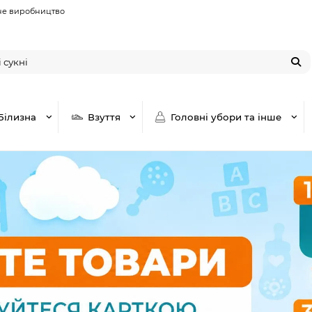
не виробництво
Білизна
Взуття
Головні убори та інше