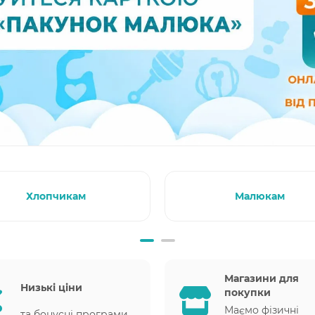
Хлопчикам
Малюкам
Магазини для
Низькі ціни
покупки
Маємо фізичні
та бонусні програми