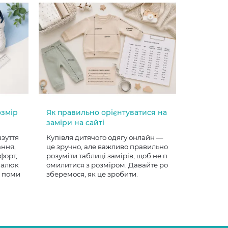
озмір
Як правильно орієнтуватися на
заміри на сайті
взуття
Купівля дитячого одягу онлайн —
ання,
це зручно, але важливо правильно
форт,
розуміти таблиці замірів, щоб не п
 малюк
омилитися з розміром. Давайте ро
е поми
зберемося, як це зробити.