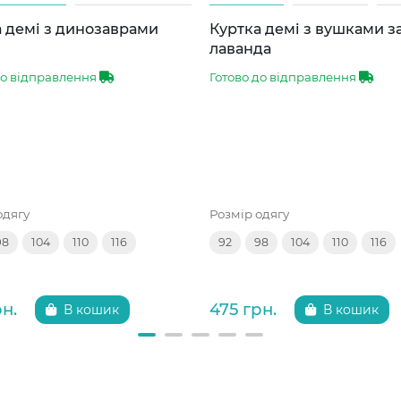
 демі з динозаврами
Куртка демі з вушками 
лаванда
до відправлення
Готово до відправлення
одягу
Розмір одягу
98
104
110
116
92
98
104
110
116
рн.
475 грн.
В кошик
В кошик