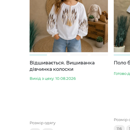
Відшивається. Вишиванка
Поло б
дівчинка колоски
Готово 
Вихід з цеху: 10.08.2026
Розмір 
Розмір одягу
116