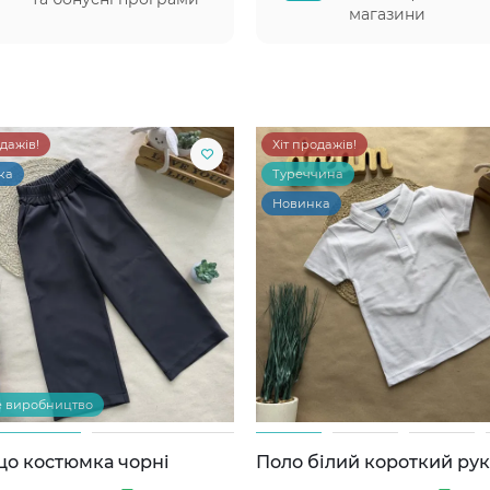
магазини
одажів!
Хіт продажів!
ка
Туреччина
Новинка
е виробництво
цо костюмка чорні
Поло білий короткий ру