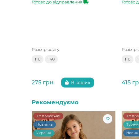
Готово до відправлення
Готово 
Розмір одягу
Розмір 
116
140
116
275 грн.
415 гр
В кошик
Рекомендуємо
Хіт продажів!
Хіт пр
Новинка
Туреч
Україна
Новин