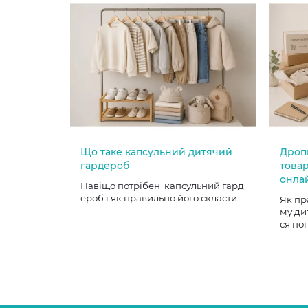
Що таке капсульний дитячий
Дроп
гардероб
товар
онла
Навіщо потрібен капсульний гард
ероб і як правильно його скласти
Як пр
му ди
ся по