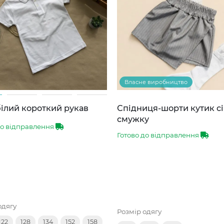
Власне виробництво
ілий короткий рукав
Спідниця-шорти кутик сі
смужку
до відправлення
Готово до відправлення
одягу
Розмір одягу
122
128
134
152
158