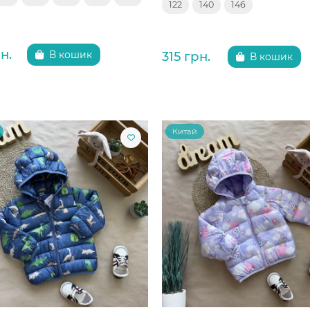
122
140
146
н.
315 грн.
В кошик
В кошик
Китай