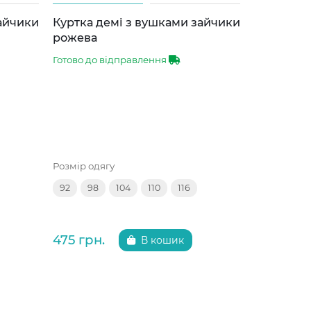
зайчики
Куртка демі з вушками зайчики
Куртка д
рожева
сіра
Готово до відправлення
Готово до 
Розмір одягу
Розмір одяг
92
98
104
110
116
92
98
475 грн.
475 грн.
В кошик