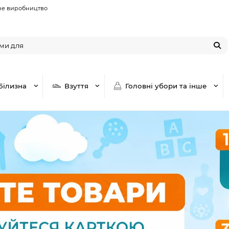
не виробництво
Білизна
Взуття
Головні убори та інше