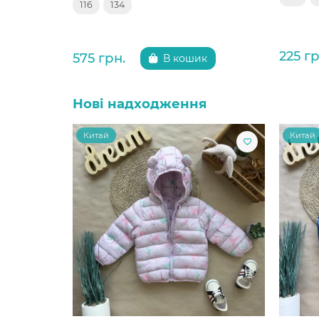
116
134
225 гр
575 грн.
В кошик
Нові надходження
Китай
Китай