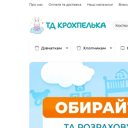
Про нас
Оплата та доставка
Наші магазини
Влас
Дівчаткам
Хлопчикам