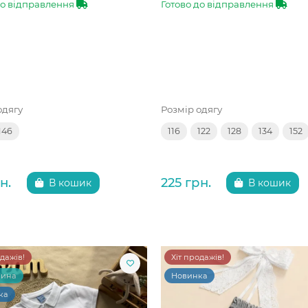
до відправлення
Готово до відправлення
одягу
Розмір одягу
146
116
122
128
134
152
н.
225 грн.
В кошик
В кошик
одажів!
Хіт продажів!
чина
Новинка
ка