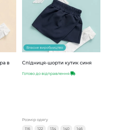
Власне виробництво
ра в
Спідниця-шорти кутик синя
Готово до відправлення
Розмір одягу
116
122
134
140
146