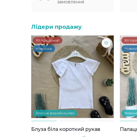
замовлення
Лідери продажу
Хіт продажів!
Хіт пр
Новинка
Новин
Власне виробництво
Власн
Блуза біла короткий рукав
Палац