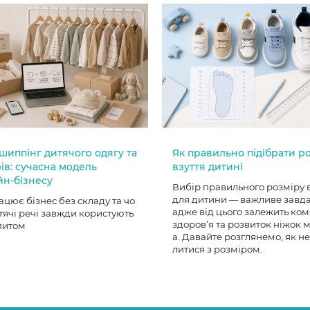
шиппінг дитячого одягу та
Як правильно підібрати р
ів: сучасна модель
взуття дитині
йн-бізнесу
Вибір правильного розміру 
для дитини — важливе завд
ацює бізнес без складу та чо
адже від цього залежить ком
тячі речі завжди користують
здоров’я та розвиток ніжок
питом
а. Давайте розглянемо, як н
литися з розміром.