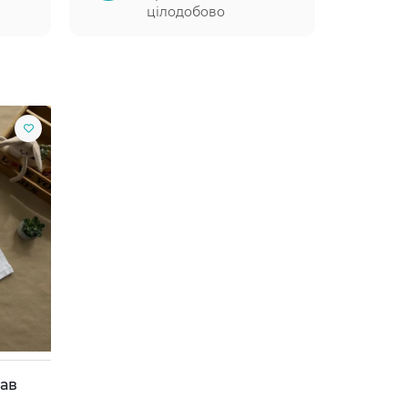
цілодобово
кав