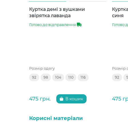
Куртка демі з вушками
Куртка
звірятка лаванда
синя
Готово до відправлення
Готово 
Розмір одягу
Розмір 
92
98
104
110
116
92
475 грн.
475 г
В кошик
Корисні матеріали