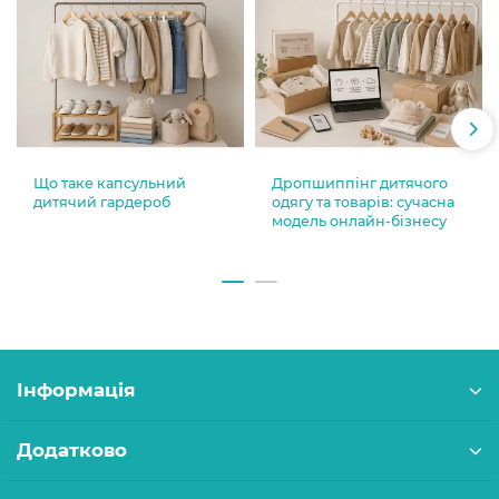
Що таке капсульний
Дропшиппінг дитячого
дитячий гардероб
одягу та товарів: сучасна
модель онлайн-бізнесу
Інформація
Додатково