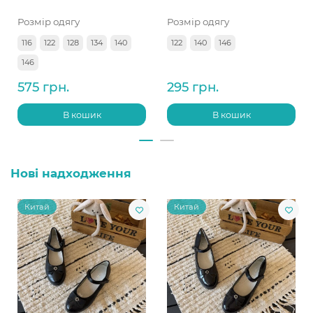
Розмір одягу
Розмір одягу
116
122
128
134
140
122
140
146
146
575 грн.
295 грн.
В кошик
В кошик
Нові надходження
Китай
Китай