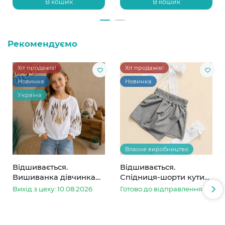
В кошик
В кошик
Рекомендуємо
Хіт продажів!
Хіт продажів!
Новинка
Новинка
Україна
Власне виробництво
Відшивається.
Відшивається.
Вишиванка дівчинка
Спідниця-шорти кутик
колоски
сіра в смужку
Вихід з цеху: 10.08.2026
Готово до відправлення