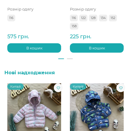
Розмір одягу
Розмір одягу
116
116
122
128
134
152
158
575 грн.
225 грн.
В кошик
В кошик
Нові надходження
Китай
Китай