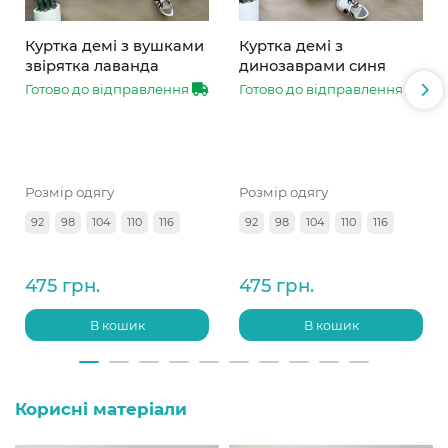
Куртка демі з вушками
Куртка демі з
звірятка лаванда
динозаврами синя
Готово до відправлення
Готово до відправлення
Розмір одягу
Розмір одягу
92
98
104
110
116
92
98
104
110
116
475 грн.
475 грн.
В кошик
В кошик
Корисні матеріали