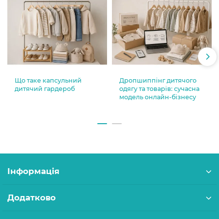
Що таке капсульний
Дропшиппінг дитячого
дитячий гардероб
одягу та товарів: сучасна
модель онлайн-бізнесу
Інформація
Додатково