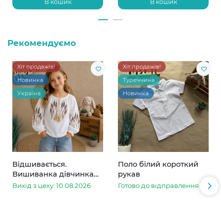
В кошик
В кошик
Рекомендуємо
Хіт продажів!
Хіт продажів!
Новинка
Туреччина
Україна
Новинка
Відшивається.
Поло білий короткий
Вишиванка дівчинка
рукав
колоски
Вихід з цеху: 10.08.2026
Готово до відправлення