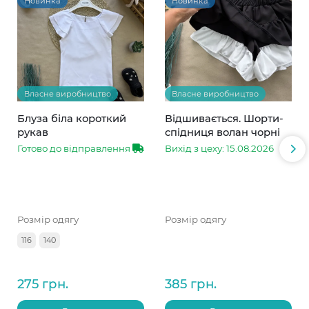
Новинка
Новинка
Власне виробництво
Власне виробництво
Блуза біла короткий
Відшивається. Шорти-
рукав
спідниця волан чорні
Готово до відправлення
Вихід з цеху: 15.08.2026
Розмір одягу
Розмір одягу
116
140
275 грн.
385 грн.