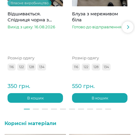
Власне виробництво
Відшивається.
Блуза з мереживом
Спідниця чорна з
біла
мереживом метелик
Вихід з цеху: 16.08.2026
Готово до відправлення
білий
Розмір одягу
Розмір одягу
116
122
128
134
116
122
128
134
350 грн.
550 грн.
В кошик
В кошик
Корисні матеріали