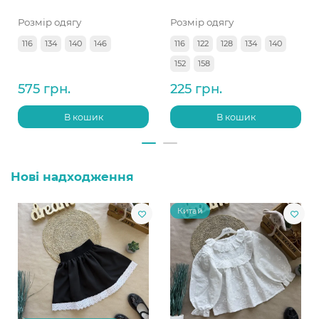
Розмір одягу
Розмір одягу
116
134
140
146
116
122
128
134
140
152
158
575 грн.
225 грн.
В кошик
В кошик
Нові надходження
Китай