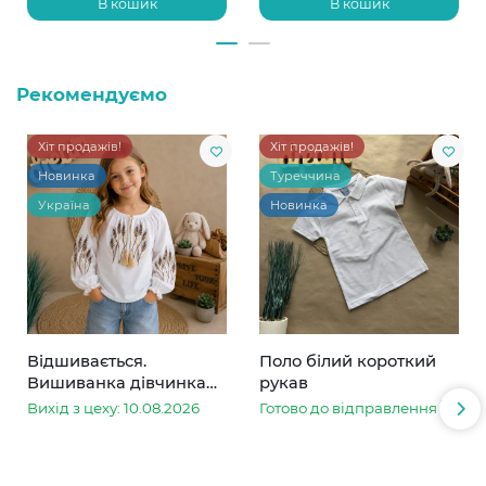
В кошик
В кошик
Рекомендуємо
Хіт продажів!
Хіт продажів!
Новинка
Туреччина
Україна
Новинка
Відшивається.
Поло білий короткий
Вишиванка дівчинка
рукав
колоски
Вихід з цеху: 10.08.2026
Готово до відправлення