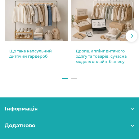
Що таке капсульний
Дропшиппінг дитячого
дитячий гардероб
одягу та товарів: сучасна
модель онлайн-бізнесу
Інформація
Додатково