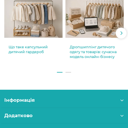
Що таке капсульний
Дропшиппінг дитячого
дитячий гардероб
одягу та товарів: сучасна
модель онлайн-бізнесу
Інформація
Додатково