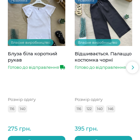
Новинка
Новинка
Власне виробництво
Власне виробництво
Блуза біла короткий
Відшивається. Палаццо
рукав
костюмка чорні
Готово до відправлення
Готово до відправлення
Розмір одягу
Розмір одягу
116
140
116
122
140
146
275 грн.
395 грн.