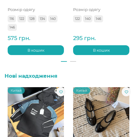
Розмір одягу
Розмір одягу
116
122
128
134
140
122
140
146
146
575 грн.
295 грн.
В кошик
В кошик
Нові надходження
Китай
Китай