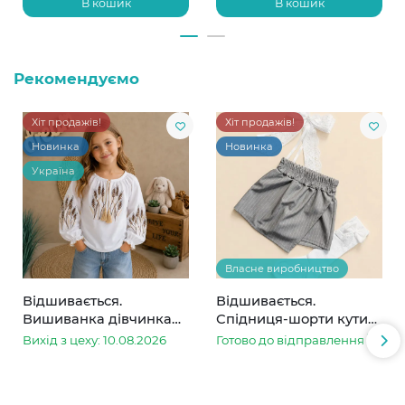
В кошик
В кошик
Рекомендуємо
Хіт продажів!
Хіт продажів!
Новинка
Новинка
Україна
Власне виробництво
Відшивається.
Відшивається.
Вишиванка дівчинка
Спідниця-шорти кутик
колоски
сіра в смужку
Вихід з цеху: 10.08.2026
Готово до відправлення